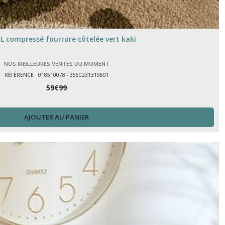
L compressé fourrure côtelée vert kaki
NOS MEILLEURES VENTES DU MOMENT
RÉFÉRENCE : 018510078 - 3560231319601
59
€
99
AJOUTER AU PANIER