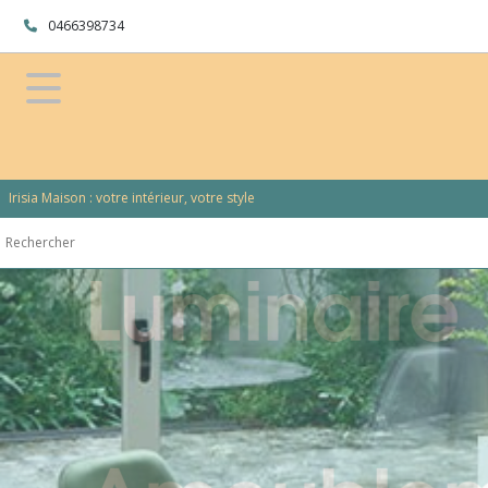
0466398734
Irisia Maison : votre intérieur, votre style