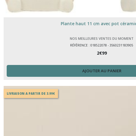
Plante haut 11 cm avec pot cérami
NOS MEILLEURES VENTES DU MOMENT
RÉFÉRENCE : 018522078 - 3560231183905
2
€
99
AJOUTER AU PANIER
LIVRAISON A PARTIR DE 3.99€