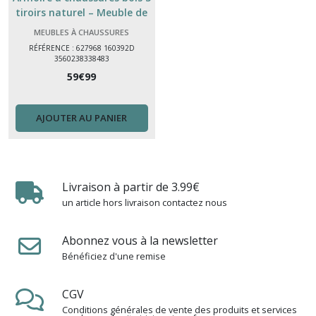
tiroirs naturel – Meuble de
rangement pratique pour
MEUBLES À CHAUSSURES
entrée
RÉFÉRENCE : 627968 160392D
3560238338483
59
€
99
AJOUTER AU PANIER
Livraison à partir de 3.99€
un article hors livraison contactez nous
Abonnez vous à la newsletter
Bénéficiez d'une remise
CGV
Conditions générales de vente des produits et services