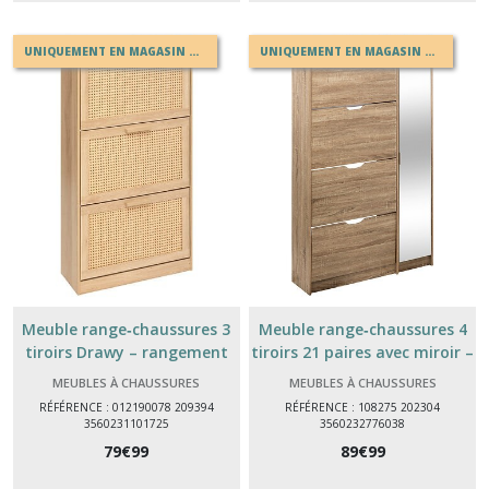
UNIQUEMENT EN MAGASIN OU EN DRIVE
UNIQUEMENT EN MAGASIN OU EN DRIVE
Tables
d'appoint
(8)
Tables
à
dîner
(3)
Penderies
Portes
manteaux
Meuble range‑chaussures 3
Meuble range‑chaussures 4
(9)
tiroirs Drawy – rangement
tiroirs 21 paires avec miroir –
vertical 60×24×113 cm
armoire à chaussures
MEUBLES À CHAUSSURES
MEUBLES À CHAUSSURES
modulable pour entrée
RÉFÉRENCE : 012190078 209394
RÉFÉRENCE : 108275 202304
Meubles
3560231101725
3560232776038
à
chaussures
79
€
99
89
€
99
(9)