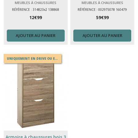
pour 8 paires (L 49,5 × P 18,5
naturel L105xP34xH49,5cm
MEUBLES À CHAUSSURES
MEUBLES À CHAUSSURES
× H 64 cm)
RÉFÉRENCE : 314823x2 138868
RÉFÉRENCE : 002975078 160479
12
€
99
59
€
99
AJOUTER AU PANIER
AJOUTER AU PANIER
UNIQUEMENT EN DRIVE OU EN MAGASIN
Armoire à chaussures bois 3