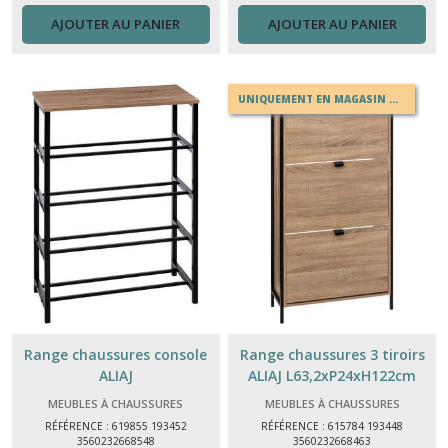
AJOUTER AU PANIER
AJOUTER AU PANIER
Bureaux
(5)
UNIQUEMENT EN MAGASIN OU EN DRIVE
Meubles
cases
à
monter
(13)
Paravent
(3)
Dessertes
(4)
Range chaussures console
Range chaussures 3 tiroirs
ALIAJ
ALIAJ L63,2xP24xH122cm
MEUBLES À CHAUSSURES
MEUBLES À CHAUSSURES
Coffre
et
RÉFÉRENCE : 619855 193452
RÉFÉRENCE : 615784 193448
3560232668548
3560232668463
rangement