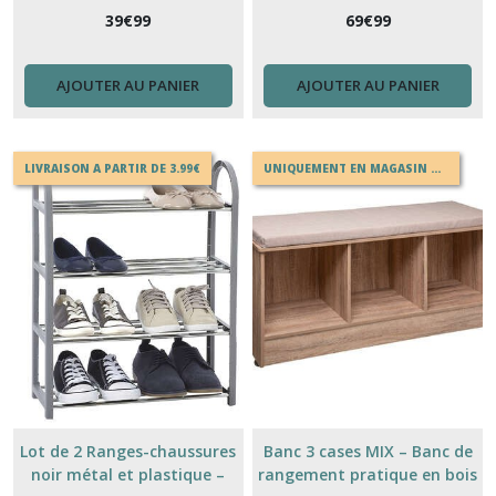
(1)
39
€
99
69
€
99
Buffet
AJOUTER AU PANIER
AJOUTER AU PANIER
(6)
LIVRAISON A PARTIR DE 3.99€
UNIQUEMENT EN MAGASIN OU EN DRIVE
Afficher
les
résultats
Lot de 2 Ranges-chaussures
Banc 3 cases MIX – Banc de
noir métal et plastique –
rangement pratique en bois