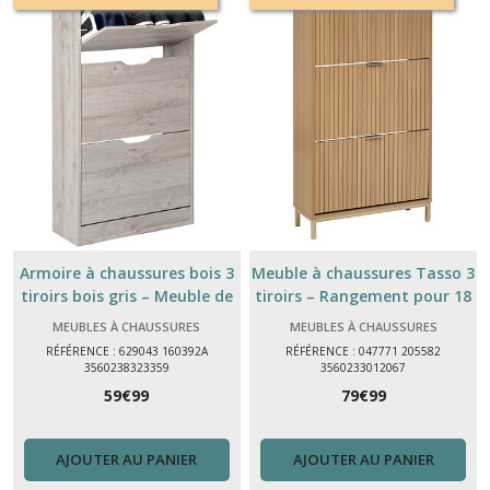
Meuble
TV
(3)
étagères
murale
(10)
Chevet
tête
de
Armoire à chaussures bois 3
Meuble à chaussures Tasso 3
lit
(13)
tiroirs bois gris – Meuble de
tiroirs – Rangement pour 18
rangement pratique pour
paires – Bois MDF robuste
MEUBLES À CHAUSSURES
MEUBLES À CHAUSSURES
entrée
RÉFÉRENCE : 629043 160392A
RÉFÉRENCE : 047771 205582
Meubles
3560238323359
3560233012067
(16)
59
€
99
79
€
99
Tables
AJOUTER AU PANIER
AJOUTER AU PANIER
basses
(1)