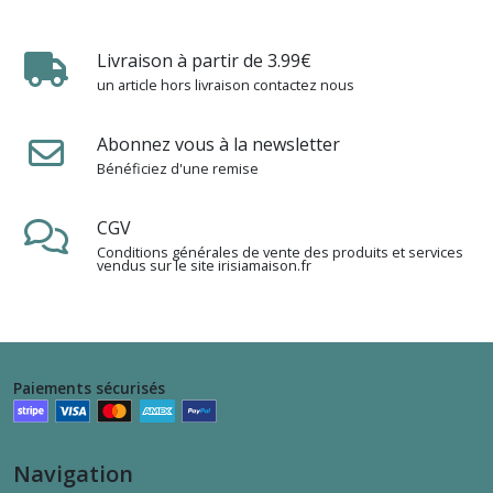
Livraison à partir de 3.99€
Tables
d'appoint
un article hors livraison contactez nous
(8)
Abonnez vous à la newsletter
Tables
Bénéficiez d'une remise
à
dîner
(3)
CGV
Conditions générales de vente des produits et services
vendus sur le site irisiamaison.fr
Penderies
Portes
manteaux
(9)
Paiements sécurisés
Meubles
à
chaussures
Navigation
(9)