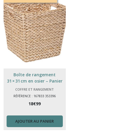
Meuble
TV
(3)
étagères
murale
(10)
Chevet
tête
de
Boîte de rangement
lit
(13)
31 × 31 cm en osier – Panier
déco pratique
COFFRE ET RANGEMENT
RÉFÉRENCE : 167833 353396
Meubles
(16)
18
€
99
AJOUTER AU PANIER
Tables
basses
(1)