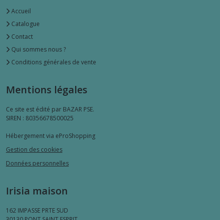
Accueil
Bureaux
Catalogue
(5)
Contact
Qui sommes nous ?
Meubles
Conditions générales de vente
cases
à
monter
Mentions légales
(13)
Ce site est édité par BAZAR PSE.
SIREN : 80356678500025
Paravent
(3)
Hébergement via eProShopping
Gestion des cookies
Dessertes
Données personnelles
(4)
Irisia maison
Coffre
et
162 IMPASSE PRTE SUD
rangement
30130
PONT SAINT ESPRIT