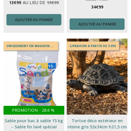
13
€
99
AU LIEU DE
19
€
99
34
€
99
AJOUTER AU PANIER
AJOUTER AU PANIER
UNIQUEMENT EN MAGASIN OU EN DRIVE
LIVRAISON A PARTIR DE 3.99€
PROMOTION
-
28.6
%
Sable pour bac à sable 15 kg
Tortue déco extérieur en
– Sable fin lavé spécial
résine gris 52x34cm h21,5 cm