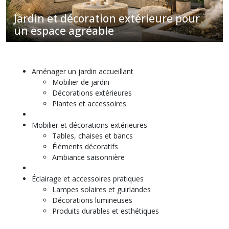
Décoration
de
Jardin et décoration extérieure pour
jardin
un espace agréable
(10)
Chaises,
fauteuils
Aménager un jardin accueillant
jardin
Mobilier de jardin
(27)
Décorations extérieures
Plantes et accessoires
Tables
Mobilier et décorations extérieures
de
Tables, chaises et bancs
jardin
(14)
Éléments décoratifs
Ambiance saisonnière
Barbecue,
Éclairage et accessoires pratiques
Plancha,
Lampes solaires et guirlandes
accessoires
Décorations lumineuses
(17)
Produits durables et esthétiques