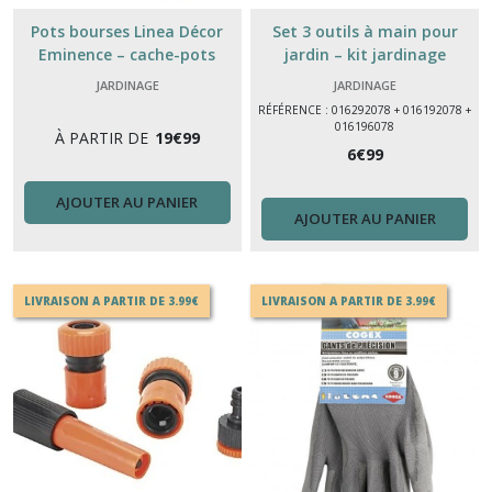
Pots bourses Linea Décor
Set 3 outils à main pour
Eminence – cache-pots
jardin – kit jardinage
design modernes
pratique
JARDINAGE
JARDINAGE
RÉFÉRENCE : 016292078 + 016192078 +
016196078
À PARTIR DE
19
€
99
6
€
99
AJOUTER AU PANIER
AJOUTER AU PANIER
LIVRAISON A PARTIR DE 3.99€
LIVRAISON A PARTIR DE 3.99€