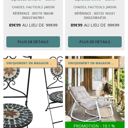
extérieur acier époxy
extérieur acier époxy
CHAISES, FAUTEUILS JARDIN
CHAISES, FAUTEUILS JARDIN
antirouille
antirouille
RÉFÉRENCE : 305719 186549
RÉFÉRENCE : 305725 165331
3560231667801
3560233834720
89
€
99
AU LIEU DE
99
€
99
89
€
99
AU LIEU DE
99
€
99
PLUS DE DÉTAILS
PLUS DE DÉTAILS
UNIQUEMENT EN MAGASIN OU EN DRIVE
UNIQUEMENT EN MAGASIN OU EN DRIVE
PROMOTION
-
10.1
%