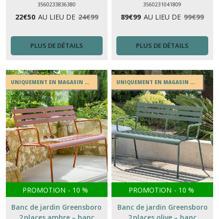
3560233836380
3560231041809
22
€
50
AU LIEU DE
24
€
99
89
€
99
AU LIEU DE
99
€
99
PLUS DE DÉTAILS
PLUS DE DÉTAILS
UNIQUEMENT EN MAGASIN OU EN DRIVE
UNIQUEMENT EN MAGASIN OU EN DRIVE
PROMOTION
-
10
%
PROMOTION
-
10
%
Banc de jardin Greensboro
Banc de jardin Greensboro
2 places ambre – banc
2 places olive – banc