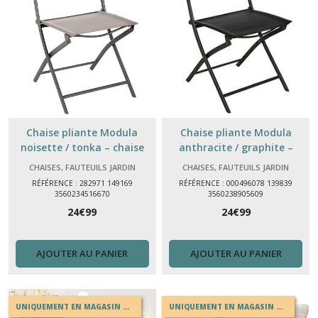
Chaise pliante Modula
Chaise pliante Modula
noisette / tonka – chaise
anthracite / graphite –
jardin pliable acier
chaise jardin pliable acier
CHAISES, FAUTEUILS JARDIN
CHAISES, FAUTEUILS JARDIN
RÉFÉRENCE : 282971 149169
RÉFÉRENCE : 000496078 139839
3560234516670
3560238905609
24
€
99
24
€
99
AJOUTER AU PANIER
AJOUTER AU PANIER
UNIQUEMENT EN MAGASIN OU EN DRIVE
UNIQUEMENT EN MAGASIN OU EN DRIVE