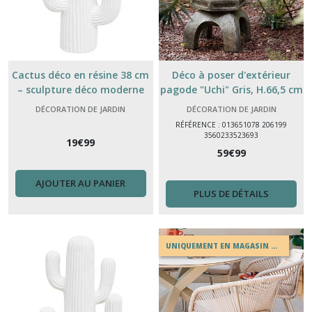
Cactus déco en résine 38 cm
Déco à poser d'extérieur
– sculpture déco moderne
pagode "Uchi" Gris, H.66,5 cm
intérieur & extérieur
DÉCORATION DE JARDIN
DÉCORATION DE JARDIN
RÉFÉRENCE : 013651078 206199
3560233523693
19
€
99
59
€
99
AJOUTER AU PANIER
PLUS DE DÉTAILS
UNIQUEMENT EN MAGASIN OU EN DRIVE