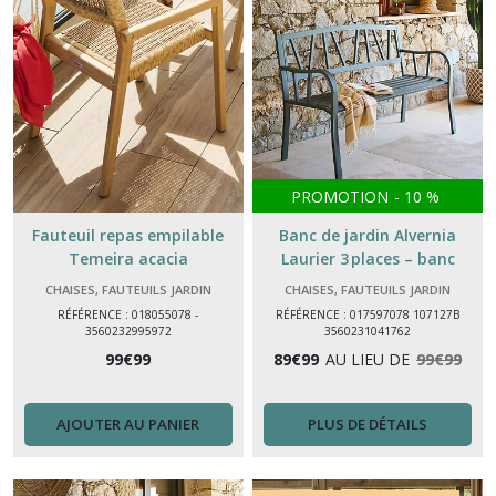
PROMOTION
-
10
%
Fauteuil repas empilable
Banc de jardin Alvernia
Temeira acacia
Laurier 3 places – banc
extérieur acier époxy design
CHAISES, FAUTEUILS JARDIN
CHAISES, FAUTEUILS JARDIN
HESPERIDE
RÉFÉRENCE : 018055078 -
RÉFÉRENCE : 017597078 107127B
3560232995972
3560231041762
99
€
99
89
€
99
AU LIEU DE
99
€
99
AJOUTER AU PANIER
PLUS DE DÉTAILS