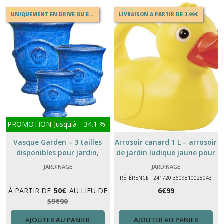
UNIQUEMENT EN DRIVE OU EN MAGASIN
LIVRAISON A PARTIR DE 3.99€
PROMOTION
Jusqu'à
-
34.1
%
Vasque Garden – 3 tailles
Arrosoir canard 1 L – arrosoir
disponibles pour jardin,
de jardin ludique jaune pour
terrasse ou intérieur 32cm à
plantes
JARDINAGE
JARDINAGE
68cm
RÉFÉRENCE : 241720 3609810028043
À PARTIR DE
50
€
AU LIEU DE
6
€
99
59
€
90
AJOUTER AU PANIER
AJOUTER AU PANIER