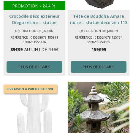
PROMOTION
-
24.4
%
Crocodile déco extérieur
Tête de Bouddha Amara
Diego résine – statue
noire – statue déco zen 113
animale 100 cm jardin &
cm pour intérieur ou terrasse
DÉCORATION DE JARDIN
DÉCORATION DE JARDIN
intérieur
couverte
RÉFÉRENCE : 015528078 185991
RÉFÉRENCE : 015524078 125764
3560231555436
3560239454885
89
€
99
AU LIEU DE
119
€
159
€
99
PLUS DE DÉTAILS
PLUS DE DÉTAILS
LIVRAISON A PARTIR DE 3.99€