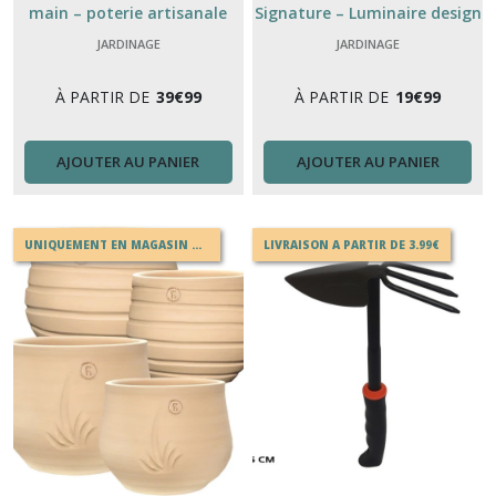
main – poterie artisanale
Signature – Luminaire design
Jeux
Poterie du Bousquet
moderne intérieur
extérieur
JARDINAGE
JARDINAGE
(3)
À PARTIR DE
39
€
99
À PARTIR DE
19
€
99
Afficher
AJOUTER AU PANIER
AJOUTER AU PANIER
les
résultats
UNIQUEMENT EN MAGASIN OU EN DRIVE
LIVRAISON A PARTIR DE 3.99€