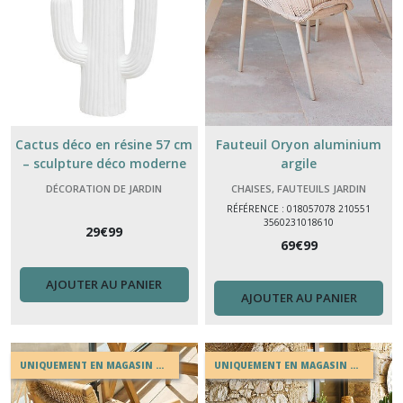
Cactus déco en résine 57 cm
Fauteuil Oryon aluminium
– sculpture déco moderne
argile
intérieur & extérieur
DÉCORATION DE JARDIN
CHAISES, FAUTEUILS JARDIN
RÉFÉRENCE : 018057078 210551
3560231018610
29
€
99
69
€
99
AJOUTER AU PANIER
AJOUTER AU PANIER
UNIQUEMENT EN MAGASIN OU EN DRIVE
UNIQUEMENT EN MAGASIN OU EN DRIVE