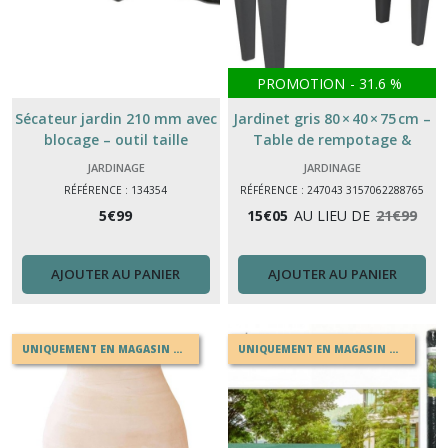
PROMOTION
-
31.6
%
Sécateur jardin 210 mm avec
Jardinet gris 80 × 40 × 75 cm –
blocage – outil taille
Table de rempotage &
branches & arbustes
jardinière balcon jardin
JARDINAGE
JARDINAGE
RÉFÉRENCE : 134354
RÉFÉRENCE : 247043 3157062288765
5
€
99
15
€
05
AU LIEU DE
21
€
99
AJOUTER AU PANIER
AJOUTER AU PANIER
UNIQUEMENT EN MAGASIN OU EN DRIVE
UNIQUEMENT EN MAGASIN OU EN DRIVE