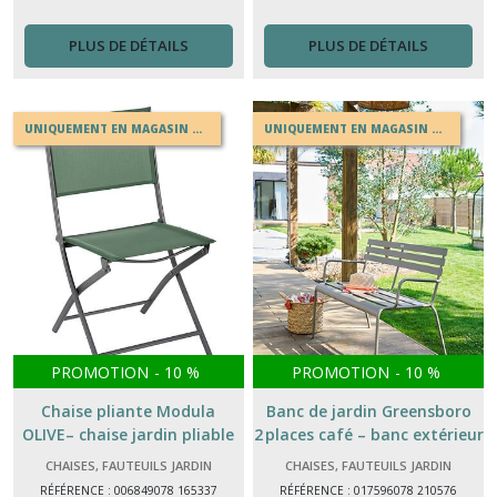
PLUS DE DÉTAILS
PLUS DE DÉTAILS
UNIQUEMENT EN MAGASIN OU EN DRIVE
UNIQUEMENT EN MAGASIN OU EN DRIVE
PROMOTION
-
10
%
PROMOTION
-
10
%
Chaise pliante Modula
Banc de jardin Greensboro
OLIVE– chaise jardin pliable
2 places café – banc extérieur
acier
acier époxy antirouille
CHAISES, FAUTEUILS JARDIN
CHAISES, FAUTEUILS JARDIN
RÉFÉRENCE : 006849078 165337
RÉFÉRENCE : 017596078 210576