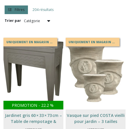
Salon
de
Filtres
204 résultats
jardin
(14)
Trier par
Moustiquaire
(19)
UNIQUEMENT EN MAGASIN OU EN DRIVE
UNIQUEMENT EN MAGASIN OU EN DRIVE
Parasols,
voiles
d'ombrage
(20)
Solaire
et
lampe
PROMOTION
-
22.2
%
Extérieure
(5)
Jardinet gris 60 × 33 × 73 cm –
Vasque sur pied COSTA vieilli
Table de rempotage &
pour jardin – 3 tailles
jardinière balcon jardin
disponibles (H32 à 68 cm)