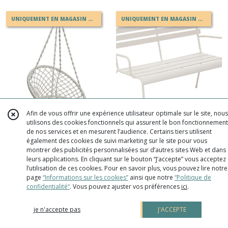
UNIQUEMENT EN MAGASIN OU EN DRIVE
UNIQUEMENT EN MAGASIN OU EN DRIVE
Afin de vous offrir une expérience utilisateur optimale sur le site, nous
utilisons des cookies fonctionnels qui assurent le bon fonctionnement
PROMOTION
-
10
%
de nos services et en mesurent l’audience. Certains tiers utilisent
également des cookies de suivi marketing sur le site pour vous
Chaise de détente suspendue
Banc de jardin Greensboro
montrer des publicités personnalisées sur d’autres sites Web et dans
en macramé PLUMAYA Beige
2 places argile – banc
leurs applications. En cliquant sur le bouton “J’accepte” vous acceptez
l’utilisation de ces cookies. Pour en savoir plus, vous pouvez lire notre
extérieur acier époxy
CHAISES, FAUTEUILS JARDIN
CHAISES, FAUTEUILS JARDIN
page
“Informations sur les cookies”
ainsi que notre
“Politique de
antirouille
RÉFÉRENCE : 325118 159027B
RÉFÉRENCE : 000499078 196855
confidentialité“
. Vous pouvez ajuster vos préférences
ici
.
3560231709785
3560232796661
39
€
99
89
€
99
AU LIEU DE
99
€
99
je n'accepte pas
J'ACCEPTE