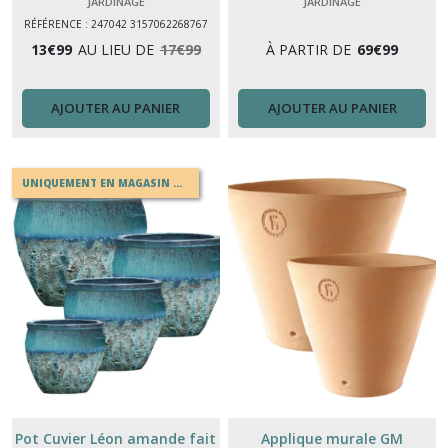
Transat,
JARDINAGE
JARDINAGE
Hamac,
RÉFÉRENCE : 247042 3157062268767
Balancelle
13
€
99
AU LIEU DE
17
€
99
À PARTIR DE
69
€
99
(8)
AJOUTER AU PANIER
AJOUTER AU PANIER
ventilateurs,
Brumisateurs
(7)
UNIQUEMENT EN MAGASIN OU EN DRIVE
Coussin
extérieur
(17)
Camping
(19)
Paella
(3)
Pot Cuvier Léon amande fait
Applique murale GM