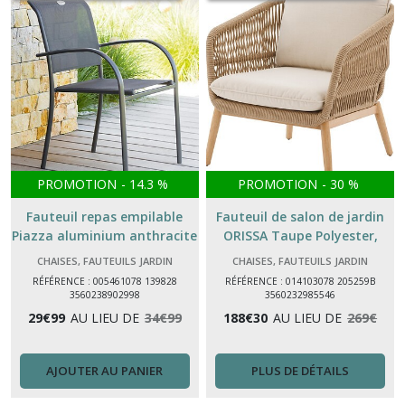
PROMOTION
-
14.3
%
PROMOTION
-
30
%
Fauteuil repas empilable
Fauteuil de salon de jardin
Piazza aluminium anthracite
ORISSA Taupe Polyester,
graphite – fauteuil de jardin
Acier traité époxy
CHAISES, FAUTEUILS JARDIN
CHAISES, FAUTEUILS JARDIN
RÉFÉRENCE : 005461078 139828
RÉFÉRENCE : 014103078 205259B
3560238902998
3560232985546
29
€
99
AU LIEU DE
34
€
99
188
€
30
AU LIEU DE
269
€
AJOUTER AU PANIER
PLUS DE DÉTAILS