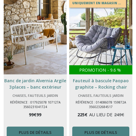
UNIQUEMENT EN MAGASIN OU EN DRIVE
PROMOTION
-
9.6
%
Banc de jardin Alvernia Argile
Fauteuil à bascule Paopao
3 places – banc extérieur
graphite – Rocking chair
acier époxy design HESPERIDE
extérieur moderne
CHAISES, FAUTEUILS JARDIN
CHAISES, FAUTEUILS JARDIN
RÉFÉRENCE : 017925078 107127A
RÉFÉRENCE : 014086078 159872A
3560231041724
3560232684517
99
€
99
225
€
AU LIEU DE
249
€
PLUS DE DÉTAILS
PLUS DE DÉTAILS