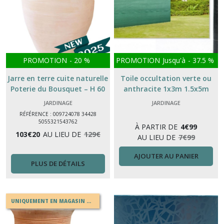
PROMOTION
-
20
%
PROMOTION
Jusqu'à
-
37.5
%
Jarre en terre cuite naturelle
Toile occultation verte ou
Poterie du Bousquet – H 60
anthracite 1x3m 1.5x5m
cm – décor jardin & intérieur
1.5x10m BRISE VUE
JARDINAGE
JARDINAGE
RÉFÉRENCE : 009724078 34428
5055321543762
À PARTIR DE
4
€
99
103
€
20
AU LIEU DE
129
€
AU LIEU DE
7
€
99
AJOUTER AU PANIER
PLUS DE DÉTAILS
UNIQUEMENT EN MAGASIN OU EN DRIVE