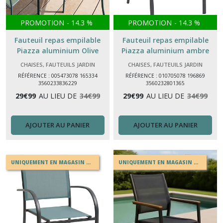
PROMOTION
-
14.3
%
PROMOTION
-
14.3
%
Fauteuil repas empilable
Fauteuil repas empilable
Piazza aluminium Olive
Piazza aluminium ambre
graphite – fauteuil de jardin
graphite – fauteuil de jardin
CHAISES, FAUTEUILS JARDIN
CHAISES, FAUTEUILS JARDIN
RÉFÉRENCE : 005473078 165334
RÉFÉRENCE : 010705078 196869
3560233836229
3560232801365
29
€
99
AU LIEU DE
34
€
99
29
€
99
AU LIEU DE
34
€
99
AJOUTER AU PANIER
AJOUTER AU PANIER
UNIQUEMENT EN MAGASIN OU EN DRIVE
UNIQUEMENT EN MAGASIN OU EN DRIVE