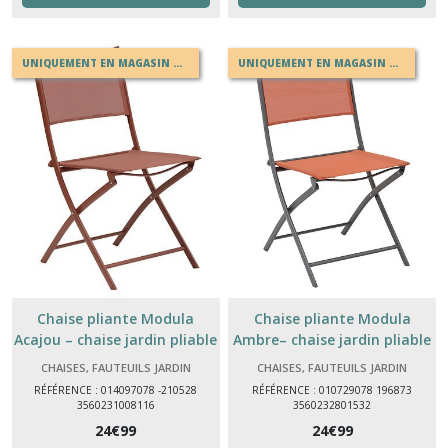
UNIQUEMENT EN MAGASIN OU EN DRIVE
UNIQUEMENT EN MAGASIN OU EN DRIVE
Chaise pliante Modula
Chaise pliante Modula
Acajou – chaise jardin pliable
Ambre– chaise jardin pliable
acier
acier
CHAISES, FAUTEUILS JARDIN
CHAISES, FAUTEUILS JARDIN
RÉFÉRENCE : 014097078 -210528
RÉFÉRENCE : 010729078 196873
3560231008116
3560232801532
24
€
99
24
€
99