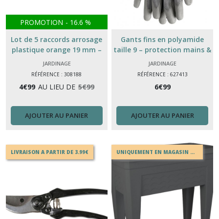
PROMOTION
-
16.6
%
Lot de 5 raccords arrosage
Gants fins en polyamide
plastique orange 19 mm –
taille 9 – protection mains &
jardin & irrigation
précision
JARDINAGE
JARDINAGE
RÉFÉRENCE : 308188
RÉFÉRENCE : 627413
4
€
99
AU LIEU DE
5
€
99
6
€
99
AJOUTER AU PANIER
AJOUTER AU PANIER
LIVRAISON A PARTIR DE 3.99€
UNIQUEMENT EN MAGASIN OU EN DRIVE