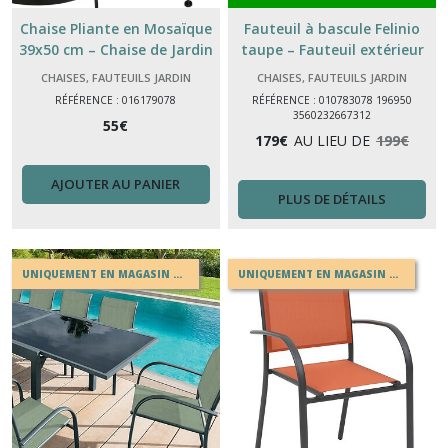
Chaise Pliante en Mosaïque
Fauteuil à bascule Felinio
39x50 cm – Chaise de Jardin
taupe – Fauteuil extérieur
Métal Décorative Extérieur &
confortable HESPERIDE
CHAISES, FAUTEUILS JARDIN
CHAISES, FAUTEUILS JARDIN
Balcon
RÉFÉRENCE : 016179078
RÉFÉRENCE : 010783078 196950
3560232667312
55
€
179
€
AU LIEU DE
199
€
AJOUTER AU PANIER
PLUS DE DÉTAILS
UNIQUEMENT EN MAGASIN OU EN DRIVE
UNIQUEMENT EN MAGASIN OU EN DRIVE