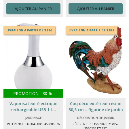
AJOUTER AU PANIER
AJOUTER AU PANIER
LIVRAISON A PARTIR DE 3.99€
LIVRAISON A PARTIR DE 3.99€
PROMOTION
-
30
%
Vaporisateur électrique
Coq déco extérieur résine
rechargeable USB 1 L –
30,5 cm – figurine de jardin
pulvérisateur sans fil pour
décorative résistante
JARDINAGE
DÉCORATION DE JARDIN
nettoyage, jardinage et
RÉFÉRENCE : 328848 8015459086576
RÉFÉRENCE : 015569078 214957
surfaces
3560231175337