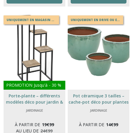
UNIQUEMENT EN MAGASIN OU EN DRIVE
UNIQUEMENT EN DRIVE OU EN MAGASIN
PROMOTION
Jusqu'à
-
30
%
Porte‑plante – différents
Pot céramique 3 tailles –
modèles déco pour jardin &
cache-pot déco pour plantes
intérieur
JARDINAGE
JARDINAGE
À PARTIR DE
19
€
99
À PARTIR DE
14
€
99
AU LIEU DE
24
€
99