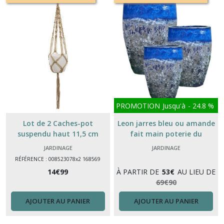
PROMOTION
Jusqu'à
-
24.8
%
Lot de 2 Caches-pot
Leon jarres bleu ou amande
suspendu haut 11,5 cm
fait main poterie du
bousquet
JARDINAGE
JARDINAGE
RÉFÉRENCE : 008523078x2 168569
14
€
99
À PARTIR DE
53
€
AU LIEU DE
69
€
90
AJOUTER AU PANIER
AJOUTER AU PANIER