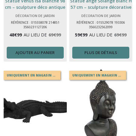
Statue Vénus Isa blanche 98
Statue ange Solange blanc H
cm – sculpture déco antique
57 cm – sculpture décorative
pour jardin & intérieur
extérieure
DÉCORATION DE JARDIN
DÉCORATION DE JARDIN
RÉFÉRENCE : 015558078 214851
RÉFÉRENCE : 015529078 193306
3560231127206
3560232562099
48
€
99
AU LIEU DE
69
€
99
59
€
99
AU LIEU DE
69
€
99
AJOUTER AU PANIER
PLUS DE DÉTAILS
UNIQUEMENT EN MAGASIN OU EN DRIVE
UNIQUEMENT EN MAGASIN OU EN DRIVE