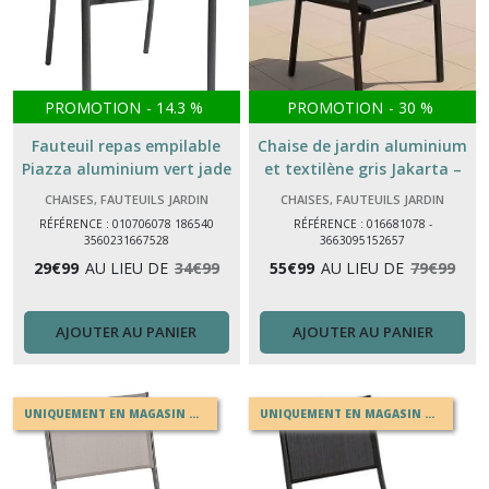
PROMOTION
-
14.3
%
PROMOTION
-
30
%
Fauteuil repas empilable
Chaise de jardin aluminium
Piazza aluminium vert jade
et textilène gris Jakarta –
graphite – fauteuil de jardin
Chaise extérieure avec
CHAISES, FAUTEUILS JARDIN
CHAISES, FAUTEUILS JARDIN
accoudoirs
RÉFÉRENCE : 010706078 186540
RÉFÉRENCE : 016681078 -
3560231667528
3663095152657
29
€
99
AU LIEU DE
34
€
99
55
€
99
AU LIEU DE
79
€
99
AJOUTER AU PANIER
AJOUTER AU PANIER
UNIQUEMENT EN MAGASIN OU EN DRIVE
UNIQUEMENT EN MAGASIN OU EN DRIVE