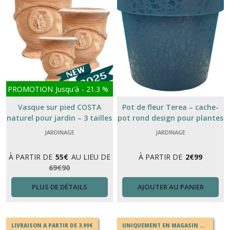
PROMOTION
Jusqu'à
-
21.3
%
Vasque sur pied COSTA
Pot de fleur Terea – cache-
naturel pour jardin – 3 tailles
pot rond design pour plantes
disponibles (H32 à 68 cm)
18 à 38cm
JARDINAGE
JARDINAGE
À PARTIR DE
55
€
AU LIEU DE
À PARTIR DE
2
€
99
69
€
90
PLUS DE DÉTAILS
AJOUTER AU PANIER
LIVRAISON A PARTIR DE 3.99€
UNIQUEMENT EN MAGASIN OU EN DRIVE