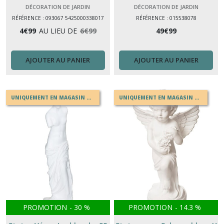
enfants
– statue jardin & terrasse
DÉCORATION DE JARDIN
DÉCORATION DE JARDIN
RÉFÉRENCE : 093067 5425000338017
RÉFÉRENCE : 015538078
4
€
99
AU LIEU DE
6
€
99
49
€
99
AJOUTER AU PANIER
AJOUTER AU PANIER
UNIQUEMENT EN MAGASIN OU EN DRIVE
UNIQUEMENT EN MAGASIN OU EN DRIVE
PROMOTION
-
30
%
PROMOTION
-
14.3
%