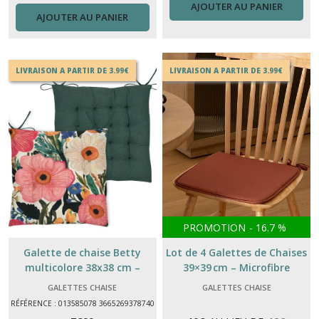
AJOUTER AU PANIER
AJOUTER AU PANIER
LIVRAISON A PARTIR DE 3.99€
LIVRAISON A PARTIR DE 3.99€
PROMOTION
-
16.7
%
Galette de chaise Betty
Lot de 4 Galettes de Chaises
multicolore 38x38 cm –
39×39 cm – Microfibre
Coussin de chaise
Confort (Terracotta / Bleu
GALETTES CHAISE
GALETTES CHAISE
confortable et décoratif
Égéen / Gris)
RÉFÉRENCE : 013585078 3665269378740