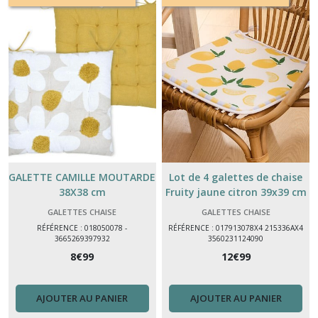
GALETTE CAMILLE MOUTARDE
Lot de 4 galettes de chaise
38X38 cm
Fruity jaune citron 39x39 cm
GALETTES CHAISE
GALETTES CHAISE
RÉFÉRENCE : 018050078 -
RÉFÉRENCE : 017913078X4 215336AX4
3665269397932
3560231124090
8
€
99
12
€
99
AJOUTER AU PANIER
AJOUTER AU PANIER