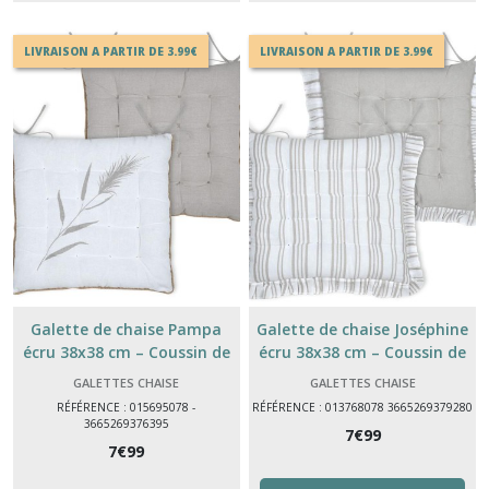
LIVRAISON A PARTIR DE 3.99€
LIVRAISON A PARTIR DE 3.99€
Galette de chaise Pampa
Galette de chaise Joséphine
écru 38x38 cm – Coussin de
écru 38x38 cm – Coussin de
chaise confortable style
chaise confortable et
GALETTES CHAISE
GALETTES CHAISE
élégant
RÉFÉRENCE : 015695078 -
RÉFÉRENCE : 013768078 3665269379280
3665269376395
7
€
99
7
€
99