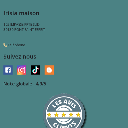
Irisia maison
162 IMPASSE PRTE SUD
30130
PONT SAINT ESPRIT
Téléphone
Suivez nous
Note globale : 4,9/5