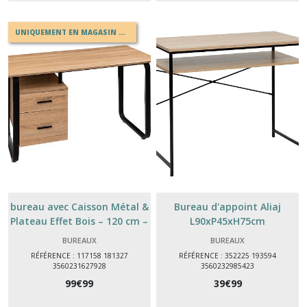
UNIQUEMENT EN MAGASIN OU EN DRIVE
Tables
d'appoint
(8)
Tables
à
dîner
(3)
Penderies
Portes
manteaux
bureau avec Caisson Métal &
Bureau d'appoint Aliaj
(9)
Plateau Effet Bois – 120 cm –
L90xP45xH75cm
Bureau pour Télétravail ou
BUREAUX
BUREAUX
Études
RÉFÉRENCE : 117158 181327
RÉFÉRENCE : 352225 193594
Meubles
3560231627928
3560232985423
à
chaussures
99
€
99
39
€
99
(9)