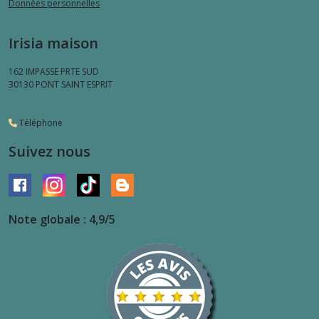
Données personnelles
Irisia maison
162 IMPASSE PRTE SUD
30130
PONT SAINT ESPRIT
Téléphone
Suivez nous
Note globale : 4,9/5