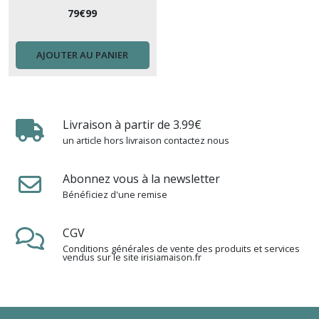
(1)
79
€
99
Buffet
AJOUTER AU PANIER
(6)
Afficher
Livraison à partir de 3.99€
les
un article hors livraison contactez nous
résultats
Abonnez vous à la newsletter
Bénéficiez d'une remise
CGV
Conditions générales de vente des produits et services
vendus sur le site irisiamaison.fr