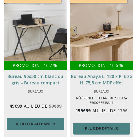
Meuble
TV
(3)
étagères
murale
(10)
Chevet
tête
PROMOTION
-
16.7
%
PROMOTION
-
10.6
%
de
Bureau 90x50 cm blanc ou
Bureau Anaya L. 120 x P. 60 x
lit
(13)
gris – Bureau compact
H. 75,5 cm MDF effet
moderne avec rangement
travertin
BUREAUX
BUREAUX
RÉFÉRENCE : 012347078 206042A
Meubles
3560233538611
(16)
49
€
99
AU LIEU DE
59
€
99
159
€
99
AU LIEU DE
179
€
AJOUTER AU PANIER
Tables
PLUS DE DÉTAILS
basses
(1)