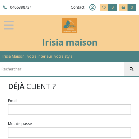
0466398734
Contact
0
0
Irisia maison
Irisia Maison : votre intérieur, votre style
DÉJÀ
CLIENT ?
Email
Mot de passe