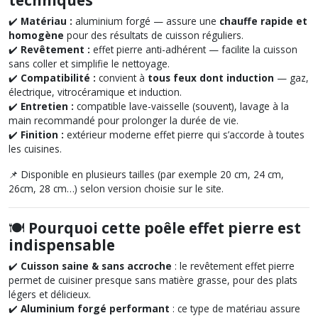
✔️
Matériau :
aluminium forgé — assure une
chauffe rapide et
homogène
pour des résultats de cuisson réguliers.
✔️
Revêtement :
effet pierre anti-adhérent — facilite la cuisson
sans coller et simplifie le nettoyage.
✔️
Compatibilité :
convient à
tous feux dont induction
— gaz,
électrique, vitrocéramique et induction.
✔️
Entretien :
compatible lave-vaisselle (souvent), lavage à la
main recommandé pour prolonger la durée de vie.
✔️
Finition :
extérieur moderne effet pierre qui s’accorde à toutes
les cuisines.
📌
Disponible en plusieurs tailles (par exemple 20 cm, 24 cm,
26cm, 28 cm…) selon version choisie sur le site.
🍽️
Pourquoi cette poêle effet pierre est
indispensable
✔️
Cuisson saine & sans accroche
: le revêtement effet pierre
permet de cuisiner presque sans matière grasse, pour des plats
légers et délicieux.
✔️
Aluminium forgé performant
: ce type de matériau assure