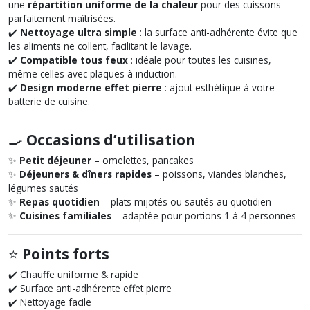
une
répartition uniforme de la chaleur
pour des cuissons
parfaitement maîtrisées.
✔️
Nettoyage ultra simple
: la surface anti-adhérente évite que
les aliments ne collent, facilitant le lavage.
✔️
Compatible tous feux
: idéale pour toutes les cuisines,
même celles avec plaques à induction.
✔️
Design moderne effet pierre
: ajout esthétique à votre
batterie de cuisine.
🍳
Occasions d’utilisation
✨
Petit déjeuner
– omelettes, pancakes
✨
Déjeuners & dîners rapides
– poissons, viandes blanches,
légumes sautés
✨
Repas quotidien
– plats mijotés ou sautés au quotidien
✨
Cuisines familiales
– adaptée pour portions 1 à 4 personnes
⭐
Points forts
✔️ Chauffe uniforme & rapide
✔️ Surface anti-adhérente effet pierre
✔️ Nettoyage facile