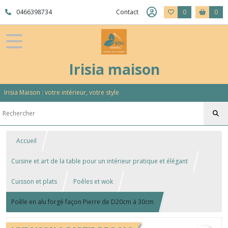
0466398734
Contact
0
0
Irisia maison
Irisia Maison : votre intérieur, votre style
Accueil
Cuisine et art de la table pour un intérieur pratique et élégant
Cuisson et plats
Poêles et wok
Poêle en alu forgé façon Pierre de D20cm à 30cm