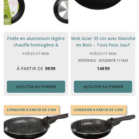
Poêle en aluminium légère
Wok Acier 35 cm avec Manche
chauffe homogène &
en Bois – Tous Feux Sauf
performance cuisson plaque
Induction
POÊLES ET WOK
POÊLES ET WOK
électrique et gaz
RÉFÉRENCE : 003269078 111304
À PARTIR DE
9
€
99
14
€
99
AJOUTER AU PANIER
AJOUTER AU PANIER
LIVRAISON A PARTIR DE 3.99€
LIVRAISON A PARTIR DE 3.99€