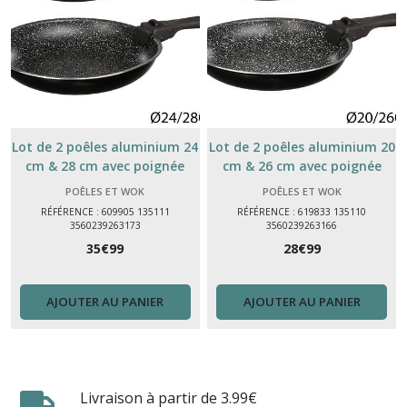
Lot de 2 poêles aluminium 24
Lot de 2 poêles aluminium 20
cm & 28 cm avec poignée
cm & 26 cm avec poignée
amovible – tous feux
amovible – tous feux
POÊLES ET WOK
POÊLES ET WOK
induction
induction
RÉFÉRENCE : 609905 135111
RÉFÉRENCE : 619833 135110
3560239263173
3560239263166
35
€
99
28
€
99
AJOUTER AU PANIER
AJOUTER AU PANIER
Livraison à partir de 3.99€