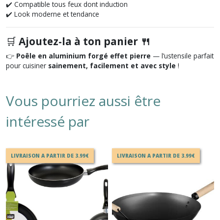
✔️ Compatible tous feux dont induction
✔️ Look moderne et tendance
🛒
Ajoutez-la à ton panier 🍴
👉
Poêle en aluminium forgé effet pierre
— l’ustensile parfait
pour cuisiner
sainement, facilement et avec style
!
Vous pourriez aussi être
intéressé par
LIVRAISON A PARTIR DE 3.99€
LIVRAISON A PARTIR DE 3.99€