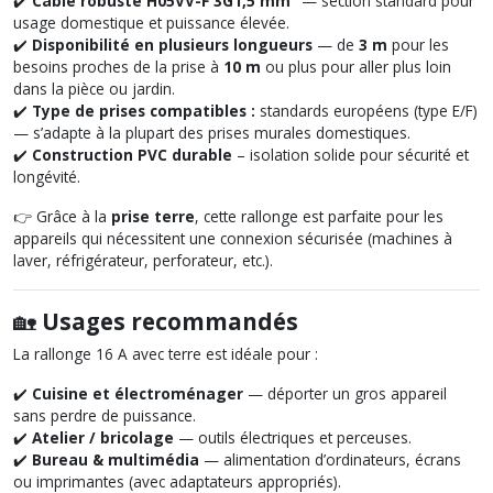
✔️
Câble robuste H05VV-F 3G1,5 mm²
— section standard pour
usage domestique et puissance élevée.
✔️
Disponibilité en plusieurs longueurs
— de
3 m
pour les
besoins proches de la prise à
10 m
ou plus pour aller plus loin
dans la pièce ou jardin.
✔️
Type de prises compatibles :
standards européens (type E/F)
— s’adapte à la plupart des prises murales domestiques.
✔️
Construction PVC durable
– isolation solide pour sécurité et
longévité.
👉 Grâce à la
prise terre
, cette rallonge est parfaite pour les
appareils qui nécessitent une connexion sécurisée (machines à
laver, réfrigérateur, perforateur, etc.).
🏡
Usages recommandés
La rallonge 16 A avec terre est idéale pour :
✔️
Cuisine et électroménager
— déporter un gros appareil
sans perdre de puissance.
✔️
Atelier / bricolage
— outils électriques et perceuses.
✔️
Bureau & multimédia
— alimentation d’ordinateurs, écrans
ou imprimantes (avec adaptateurs appropriés).