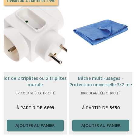
LIVRAISON A PARTIR DE 3.99€
lot de 2 triplites ou 2 triplites
Bâche multi-usages –
murale
Protection universelle 3×2 m •
3×5 m • 4×5 m • 5×8 m
BRICOLAGE ÉLECTRICITÉ
BRICOLAGE ÉLECTRICITÉ
À PARTIR DE
6
€
99
À PARTIR DE
5
€
50
AJOUTER AU PANIER
AJOUTER AU PANIER