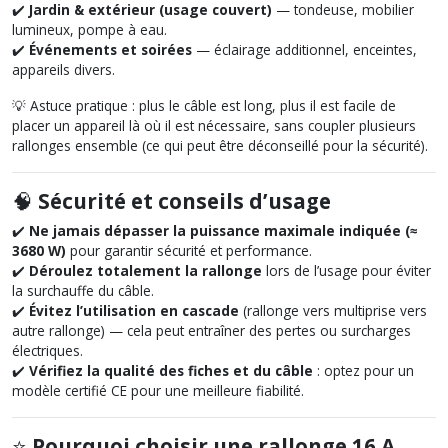
✔️
Jardin & extérieur (usage couvert)
— tondeuse, mobilier
lumineux, pompe à eau.
✔️
Événements et soirées
— éclairage additionnel, enceintes,
appareils divers.
💡
Astuce pratique :
plus le câble est long, plus il est facile de
placer un appareil là où il est nécessaire, sans coupler plusieurs
rallonges ensemble (ce qui peut être déconseillé pour la sécurité).
🧠
Sécurité et conseils d’usage
✔️
Ne jamais dépasser la puissance maximale indiquée (≈
3680 W)
pour garantir sécurité et performance.
✔️
Déroulez totalement la rallonge
lors de l’usage pour éviter
la surchauffe du câble.
✔️
Évitez l’utilisation en cascade
(rallonge vers multiprise vers
autre rallonge) — cela peut entraîner des pertes ou surcharges
électriques.
✔️
Vérifiez la qualité des fiches et du câble
: optez pour un
modèle certifié CE pour une meilleure fiabilité.
⭐
Pourquoi choisir une rallonge 16 A