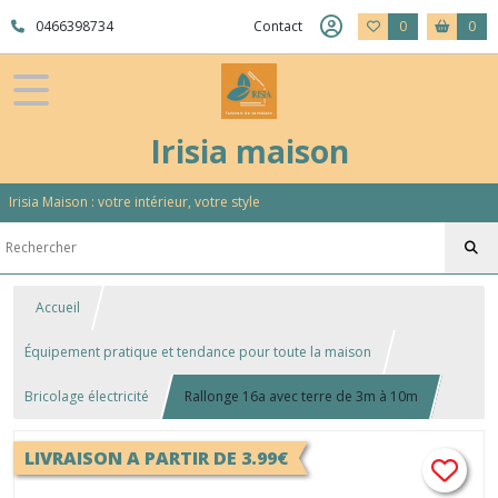
0466398734
Contact
0
0
Irisia maison
Irisia Maison : votre intérieur, votre style
Accueil
Équipement pratique et tendance pour toute la maison
Bricolage électricité
Rallonge 16a avec terre de 3m à 10m
LIVRAISON A PARTIR DE 3.99€