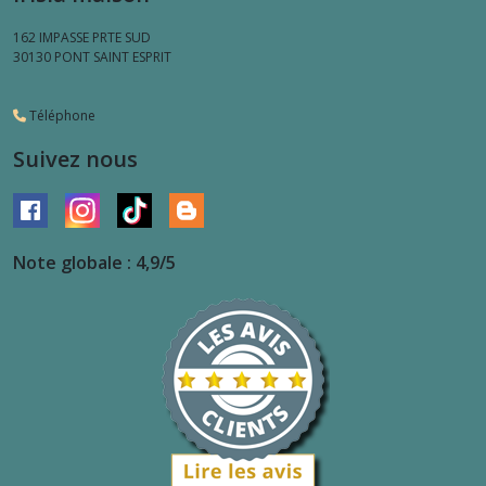
162 IMPASSE PRTE SUD
30130
PONT SAINT ESPRIT
Téléphone
Suivez nous
Note globale : 4,9/5