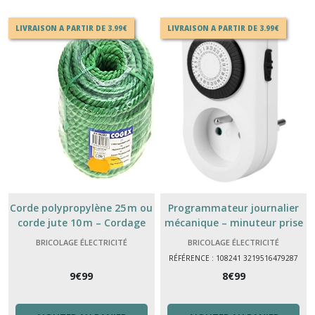
LIVRAISON A PARTIR DE 3.99€
LIVRAISON A PARTIR DE 3.99€
Corde polypropylène 25 m ou
Programmateur journalier
corde jute 10 m – Cordage
mécanique – minuteur prise
polyvalent pour usage
électrique 24 h pour
BRICOLAGE ÉLECTRICITÉ
BRICOLAGE ÉLECTRICITÉ
intérieur & extérieur
automatisation appareils
RÉFÉRENCE : 108241 3219516479287
9
€
99
8
€
99