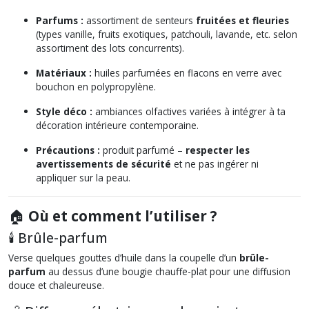
Parfums :
assortiment de senteurs
fruitées et fleuries
(types vanille, fruits exotiques, patchouli, lavande, etc. selon
assortiment des lots concurrents).
Matériaux :
huiles parfumées en flacons en verre avec
bouchon en polypropylène.
Style déco :
ambiances olfactives variées à intégrer à ta
décoration intérieure contemporaine.
Précautions :
produit parfumé –
respecter les
avertissements de sécurité
et ne pas ingérer ni
appliquer sur la peau.
🏠
Où et comment l’utiliser ?
🕯️ Brûle-parfum
Verse quelques gouttes d’huile dans la coupelle d’un
brûle-
parfum
au dessus d’une bougie chauffe-plat pour une diffusion
douce et chaleureuse.