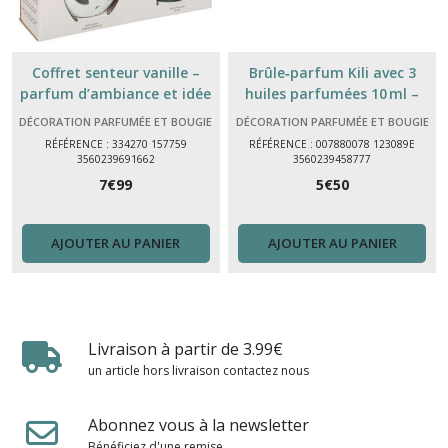
Coffret senteur vanille –
Brûle‑parfum Kili avec 3
parfum d’ambiance et idée
huiles parfumées 10 ml –
cadeau parfumée
senteurs fruits pour intérieur
DÉCORATION PARFUMÉE ET BOUGIE
DÉCORATION PARFUMÉE ET BOUGIE
RÉFÉRENCE : 334270 157759
RÉFÉRENCE : 007880078 123089E
3560239691662
3560239458777
7
€
99
5
€
50
AJOUTER AU PANIER
AJOUTER AU PANIER
Livraison à partir de 3.99€
un article hors livraison contactez nous
Abonnez vous à la newsletter
Bénéficiez d'une remise