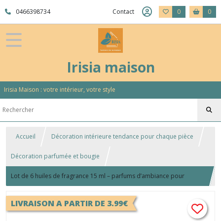
0466398734
Contact
0
0
Irisia maison
Irisia Maison : votre intérieur, votre style
Accueil
Décoration intérieure tendance pour chaque pièce
Décoration parfumée et bougie
Lot de 6 huiles de fragrance 15 ml – parfums d’ambiance pour
intérieur
LIVRAISON A PARTIR DE 3.99€