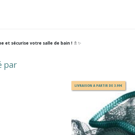
e et sécurise votre salle de bain !
🚿✨
é par
LIVRAISON A PARTIR DE 3.99€