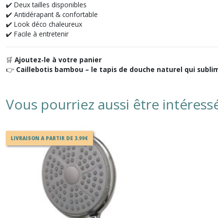
✔️ Deux tailles disponibles
✔️ Antidérapant & confortable
✔️ Look déco chaleureux
✔️ Facile à entretenir
🛒
Ajoutez‑le à votre panier
👉
Caillebotis bambou – le tapis de douche naturel qui sublim
Vous pourriez aussi être intéress
LIVRAISON A PARTIR DE 3.99€