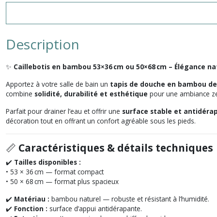
Description
✨
Caillebotis en bambou 53×36 cm ou 50×68 cm – Élégance nat
Apportez à votre salle de bain un
tapis de douche en bambou des
combine
solidité, durabilité et esthétique
pour une ambiance ze
Parfait pour drainer l’eau et offrir une
surface stable et antidéra
décoration tout en offrant un confort agréable sous les pieds.
📏
Caractéristiques & détails techniques
✔️
Tailles disponibles :
• 53 × 36 cm — format compact
• 50 × 68 cm — format plus spacieux
✔️
Matériau :
bambou naturel — robuste et résistant à l’humidité.
✔️
Fonction :
surface d’appui antidérapante.