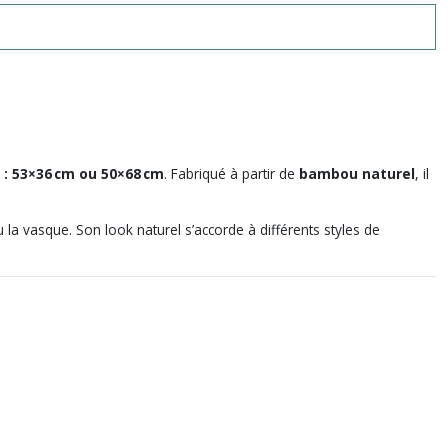
s : 53×36 cm ou 50×68 cm
. Fabriqué à partir de
bambou naturel
, il
ou la vasque. Son look naturel s’accorde à différents styles de