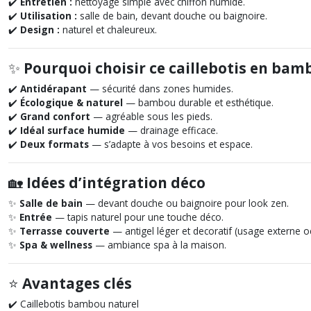
✔️
Entretien :
nettoyage simple avec chiffon humide.
✔️
Utilisation :
salle de bain, devant douche ou baignoire.
✔️
Design :
naturel et chaleureux.
✨
Pourquoi choisir ce caillebotis en bam
✔️
Antidérapant
— sécurité dans zones humides.
✔️
Écologique & naturel
— bambou durable et esthétique.
✔️
Grand confort
— agréable sous les pieds.
✔️
Idéal surface humide
— drainage efficace.
✔️
Deux formats
— s’adapte à vos besoins et espace.
🏡
Idées d’intégration déco
✨
Salle de bain
— devant douche ou baignoire pour look zen.
✨
Entrée
— tapis naturel pour une touche déco.
✨
Terrasse couverte
— antigel léger et decoratif (usage externe o
✨
Spa & wellness
— ambiance spa à la maison.
⭐
Avantages clés
✔️ Caillebotis bambou naturel