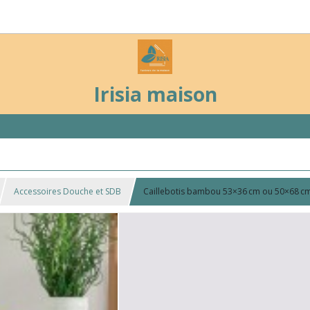
Irisia maison
Accessoires Douche et SDB
Caillebotis bambou 53×36 cm ou 50×68 cm