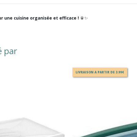
r une cuisine organisée et efficace !
🥫✨
é par
LIVRAISON A PARTIR DE 3.99€