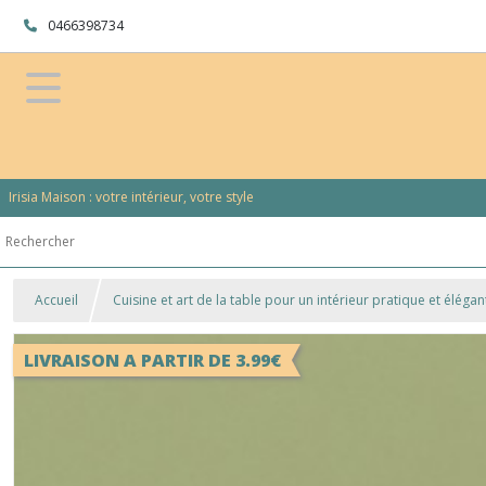
0466398734
Irisia Maison : votre intérieur, votre style
Accueil
Cuisine et art de la table pour un intérieur pratique et élégan
LIVRAISON A PARTIR DE 3.99€