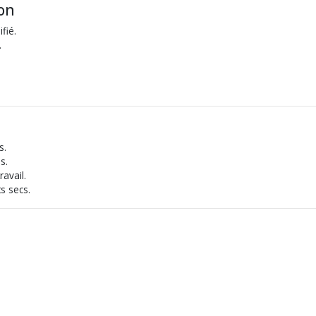
ion
fié.
.
s.
s.
avail.
s secs.