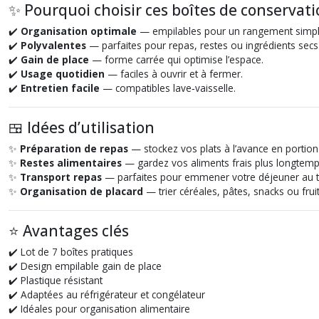
✨ Pourquoi choisir ces boîtes de conservat
✔️
Organisation optimale
— empilables pour un rangement simpli
✔️
Polyvalentes
— parfaites pour repas, restes ou ingrédients secs
✔️
Gain de place
— forme carrée qui optimise l’espace.
✔️
Usage quotidien
— faciles à ouvrir et à fermer.
✔️
Entretien facile
— compatibles lave‑vaisselle.
🍱 Idées d’utilisation
✨
Préparation de repas
— stockez vos plats à l’avance en portion
✨
Restes alimentaires
— gardez vos aliments frais plus longtemp
✨
Transport repas
— parfaites pour emmener votre déjeuner au tr
✨
Organisation de placard
— trier céréales, pâtes, snacks ou fruit
⭐ Avantages clés
✔️ Lot de 7 boîtes pratiques
✔️ Design empilable gain de place
✔️ Plastique résistant
✔️ Adaptées au réfrigérateur et congélateur
✔️ Idéales pour organisation alimentaire