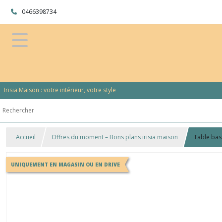
0466398734
Irisia Maison : votre intérieur, votre style
Accueil
Offres du moment – Bons plans irisia maison
Table ba
UNIQUEMENT EN MAGASIN OU EN DRIVE