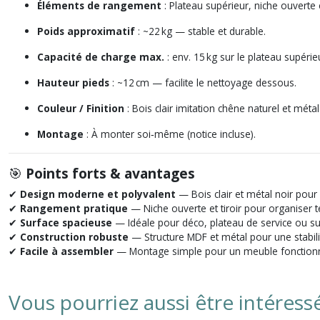
Éléments de rangement
: Plateau supérieur, niche ouverte
Poids approximatif
: ~22 kg — stable et durable.
Capacité de charge max.
: env. 15 kg sur le plateau supérieu
Hauteur pieds
: ~12 cm — facilite le nettoyage dessous.
Couleur / Finition
: Bois clair imitation chêne naturel et mét
Montage
: À monter soi‑même (notice incluse).
🎯
Points forts & avantages
✔
Design moderne et polyvalent
— Bois clair et métal noir pour
✔
Rangement pratique
— Niche ouverte et tiroir pour organiser
✔
Surface spacieuse
— Idéale pour déco, plateau de service ou su
✔
Construction robuste
— Structure MDF et métal pour une stabili
✔
Facile à assembler
— Montage simple pour un meuble fonctionn
Vous pourriez aussi être intéress