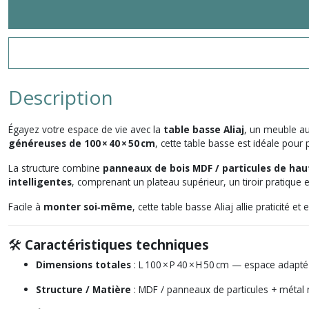
Description
Égayez votre espace de vie avec la
table basse Aliaj
, un meuble a
généreuses de 100 × 40 × 50 cm
, cette table basse est idéale po
La structure combine
panneaux de bois MDF / particules de hau
intelligentes
, comprenant un plateau supérieur, un tiroir pratique
Facile à
monter soi‑même
, cette table basse Aliaj allie praticité
🛠
Caractéristiques techniques
Dimensions totales
: L 100 × P 40 × H 50 cm — espace adapté
Structure / Matière
: MDF / panneaux de particules + métal 