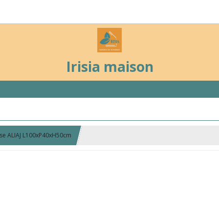
Irisia maison
sse ALIAJ L100xP40xH50cm