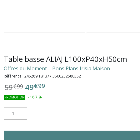
Table basse ALIAJ L100xP40xH50cm
Offres du Moment – Bons Plans Irisia Maison
Référence :
245289 181377 3560232580352
€
99
49
59
€
99
-
16.7
%
PROMOTION