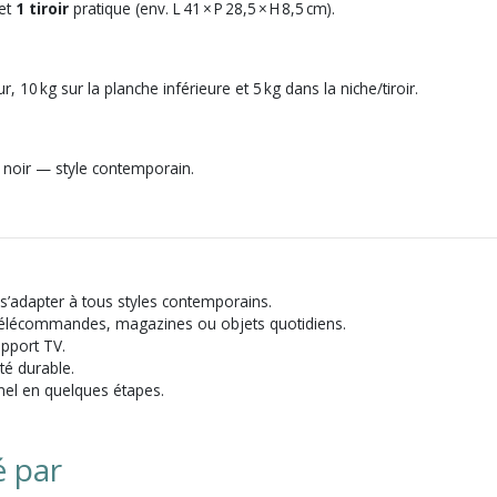
 et
1 tiroir
pratique (env. L 41 × P 28,5 × H 8,5 cm).
r, 10 kg sur la planche inférieure et 5 kg dans la niche/tiroir.
al noir — style contemporain.
 s’adapter à tous styles contemporains.
 télécommandes, magazines ou objets quotidiens.
pport TV.
té durable.
el en quelques étapes.
é par