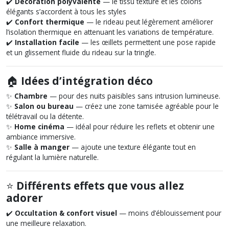
✔️
Décoration polyvalente
— le tissu texturé et les coloris
élégants s’accordent à tous les styles
✔️
Confort thermique
— le rideau peut légèrement améliorer
l’isolation thermique en attenuant les variations de température.
✔️
Installation facile
— les œillets permettent une pose rapide
et un glissement fluide du rideau sur la tringle.
🏠
Idées d’intégration déco
✨
Chambre
— pour des nuits paisibles sans intrusion lumineuse.
✨
Salon ou bureau
— créez une zone tamisée agréable pour le
télétravail ou la détente.
✨
Home cinéma
— idéal pour réduire les reflets et obtenir une
ambiance immersive.
✨
Salle à manger
— ajoute une texture élégante tout en
régulant la lumière naturelle.
⭐
Différents effets que vous allez
adorer
✔️
Occultation & confort visuel
— moins d’éblouissement pour
une meilleure relaxation.