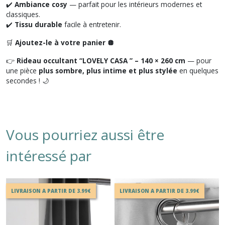
✔️
Ambiance cosy
— parfait pour les intérieurs modernes et
classiques.
✔️
Tissu durable
facile à entretenir.
🛒
Ajoutez-le à votre panier 🪩
👉
Rideau occultant “LOVELY CASA ” – 140 × 260 cm
— pour
une pièce
plus sombre, plus intime et plus stylée
en quelques
secondes ! 🌙
Vous pourriez aussi être
intéressé par
LIVRAISON A PARTIR DE 3.99€
LIVRAISON A PARTIR DE 3.99€