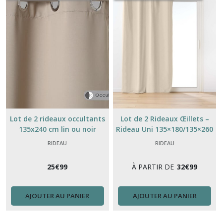
Lot de 2 rideaux occultants
Lot de 2 Rideaux Œillets –
135x240 cm lin ou noir
Rideau Uni 135×180/135×260
cm – Coton Polyester –
RIDEAU
RIDEAU
Couleurs Tendances Maison
25
€
99
À PARTIR DE
32
€
99
AJOUTER AU PANIER
AJOUTER AU PANIER