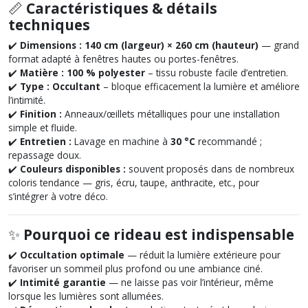
📏
Caractéristiques & détails
techniques
✔️
Dimensions :
140 cm (largeur) × 260 cm (hauteur)
— grand
format adapté à fenêtres hautes ou portes-fenêtres.
✔️
Matière :
100 % polyester
– tissu robuste facile d’entretien.
✔️
Type :
Occultant
– bloque efficacement la lumière et améliore
l’intimité.
✔️
Finition :
Anneaux/œillets métalliques pour une installation
simple et fluide.
✔️
Entretien :
Lavage en machine à
30 °C
recommandé ;
repassage doux.
✔️
Couleurs disponibles :
souvent proposés dans de nombreux
coloris tendance — gris, écru, taupe, anthracite, etc., pour
s’intégrer à votre déco.
✨
Pourquoi ce rideau est indispensable
✔️
Occultation optimale
— réduit la lumière extérieure pour
favoriser un sommeil plus profond ou une ambiance ciné.
✔️
Intimité garantie
— ne laisse pas voir l’intérieur, même
lorsque les lumières sont allumées.