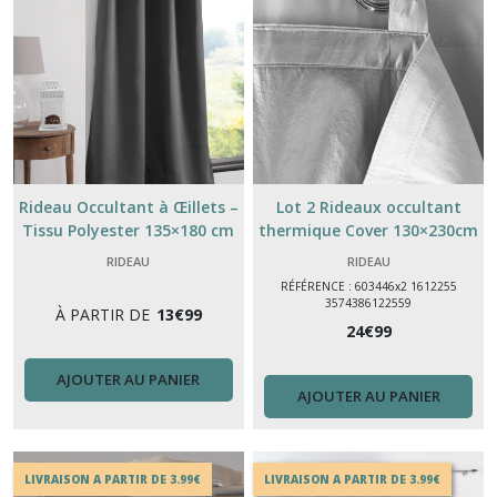
Rideau Occultant à Œillets –
Lot 2 Rideaux occultant
Tissu Polyester 135×180 cm
thermique Cover 130×230cm
et 135×250 cm – Bloque la
– rideau isolant argenté pour
RIDEAU
RIDEAU
Lumière & Protège l’Intimité
chambre et salon
RÉFÉRENCE : 603446x2 1612255
3574386122559
À PARTIR DE
13
€
99
24
€
99
AJOUTER AU PANIER
AJOUTER AU PANIER
LIVRAISON A PARTIR DE 3.99€
LIVRAISON A PARTIR DE 3.99€