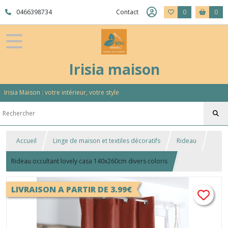
0466398734
Contact
0
0
Irisia maison
Irisia Maison : votre intérieur, votre style
Accueil
Linge de maison et textiles décoratifs
Rideau
Rideau occultant lovely casa 140x260cm divers coloris
LIVRAISON A PARTIR DE 3.99€