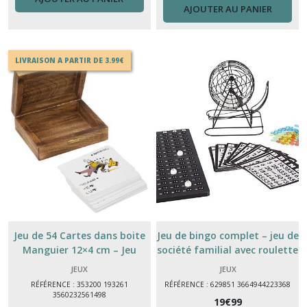
AJOUTER AU PANIER
LIVRAISON A PARTIR DE 3.99€
Jeu de 54 Cartes dans boite
Jeu de bingo complet – jeu de
Manguier 12×4 cm – Jeu
société familial avec roulette
Nomade Amusant pour
JEUX
JEUX
Soirées, Voyage & Famille
RÉFÉRENCE : 353200 193261
RÉFÉRENCE : 629851 3664944223368
3560232561498
19
€
99