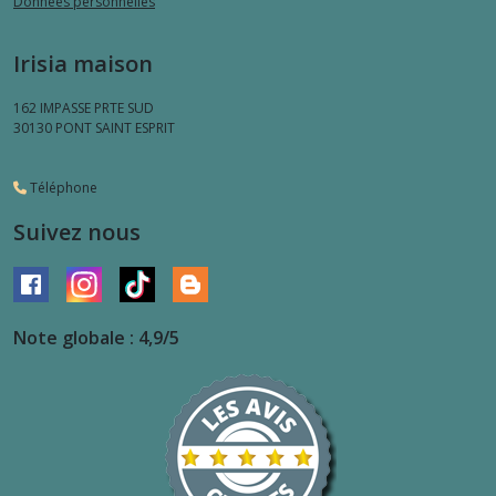
Données personnelles
Irisia maison
162 IMPASSE PRTE SUD
30130
PONT SAINT ESPRIT
Téléphone
Suivez nous
Note globale : 4,9/5