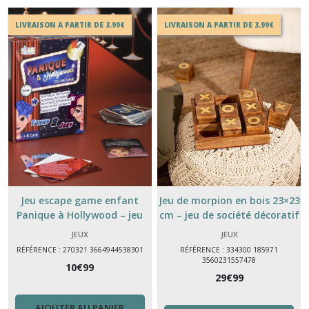
LIVRAISON A PARTIR DE 3.99€
LIVRAISON A PARTIR DE 3.99€
Jeu escape game enfant
Jeu de morpion en bois 23×23
Panique à Hollywood – jeu
cm – jeu de société décoratif
d’enquête dès 8 ans
vintage
JEUX
JEUX
RÉFÉRENCE : 270321 3664944538301
RÉFÉRENCE : 334300 185971
3560231557478
10
€
99
29
€
99
AJOUTER AU PANIER