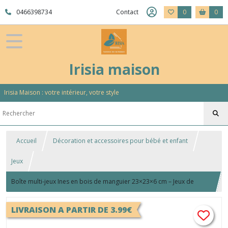
0466398734
Contact
0
0
Irisia maison
Irisia Maison : votre intérieur, votre style
Accueil
Décoration et accessoires pour bébé et enfant
Jeux
Boîte multi-jeux Ines en bois de manguier 23×23×6 cm – Jeux de
cartes, dominos & morpion
LIVRAISON A PARTIR DE 3.99€