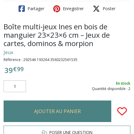
Partager
Enregistrer
Poster
Boîte multi-jeux Ines en bois de
manguier 23×23×6 cm – Jeux de
cartes, dominos & morpion
Jeux
Référence :
292546 193264 3560232561535
€
99
39
En stock
Quantité disponible : 2
AJOUTER AU PANIER
POSER UNE QUESTION