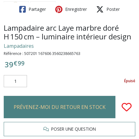
Partager
Enregistrer
Poster
Lampadaire arc Laye marbre doré
H 150 cm – luminaire intérieur design
Lampadaires
Référence :
507201 167606 3560238665763
€
99
39
Épuisé
PRÉVENEZ-MOI DU RETOUR EN STOCK
POSER UNE QUESTION