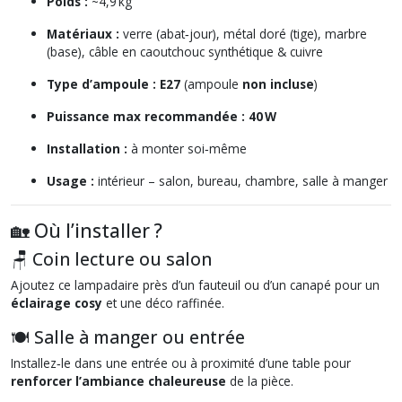
Poids :
~4,9 kg
Matériaux :
verre (abat‑jour), métal doré (tige), marbre
(base), câble en caoutchouc synthétique & cuivre
Type d’ampoule :
E27
(ampoule
non incluse
)
Puissance max recommandée :
40 W
Installation :
à monter soi‑même
Usage :
intérieur – salon, bureau, chambre, salle à manger
🏡 Où l’installer ?
🪑 Coin lecture ou salon
Ajoutez ce lampadaire près d’un fauteuil ou d’un canapé pour un
éclairage cosy
et une déco raffinée.
🍽️ Salle à manger ou entrée
Installez‑le dans une entrée ou à proximité d’une table pour
renforcer l’ambiance chaleureuse
de la pièce.