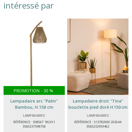
intéressé par
PROMOTION
-
30
%
Lampadaire arc "Palm"
Lampadaire droit “Tina”
Bambou, H.158 cm
bouclette pied doré H 150 cm
– luminaire intérieur
LAMPADAIRES
LAMPADAIRES
RÉFÉRENCE : 508567 182411
RÉFÉRENCE : 513782000 202644
3560237598758
3560232959462