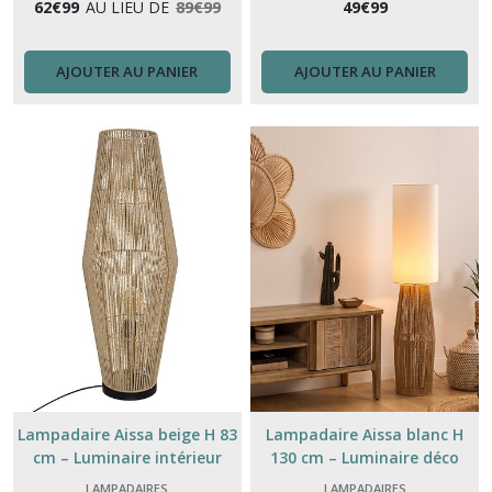
62
€
99
AU LIEU DE
89
€
99
49
€
99
AJOUTER AU PANIER
AJOUTER AU PANIER
Lampadaire Aissa beige H 83
Lampadaire Aissa blanc H
cm – Luminaire intérieur
130 cm – Luminaire déco
décoratif cosy
intérieur design
LAMPADAIRES
LAMPADAIRES