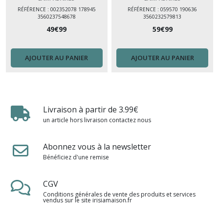
RÉFÉRENCE : 002352078 178945
RÉFÉRENCE : 059570 190636
3560237548678
3560232579813
49
€
99
59
€
99
AJOUTER AU PANIER
AJOUTER AU PANIER
Livraison à partir de 3.99€
un article hors livraison contactez nous
Abonnez vous à la newsletter
Bénéficiez d'une remise
CGV
Conditions générales de vente des produits et services
vendus sur le site irisiamaison.fr