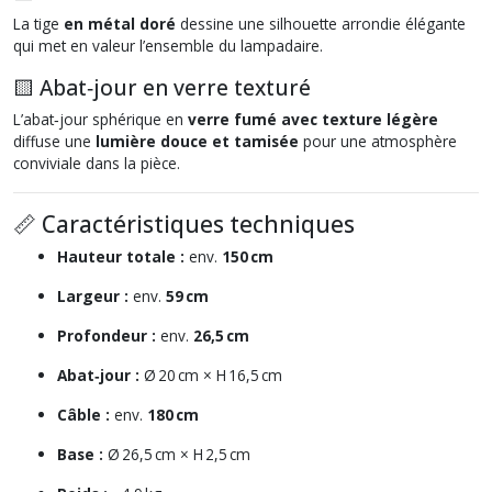
La tige
en métal doré
dessine une silhouette arrondie élégante
qui met en valeur l’ensemble du lampadaire.
🟨 Abat‑jour en verre texturé
L’abat‑jour sphérique en
verre fumé avec texture légère
diffuse une
lumière douce et tamisée
pour une atmosphère
conviviale dans la pièce.
📏 Caractéristiques techniques
Hauteur totale :
env.
150 cm
Largeur :
env.
59 cm
Profondeur :
env.
26,5 cm
Abat‑jour :
Ø 20 cm × H 16,5 cm
Câble :
env.
180 cm
Base :
Ø 26,5 cm × H 2,5 cm