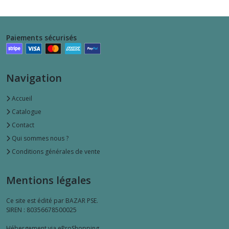
Paiements sécurisés
Navigation
Accueil
Catalogue
Contact
Qui sommes nous ?
Conditions générales de vente
Mentions légales
Ce site est édité par BAZAR PSE.
SIREN : 80356678500025
Hébergement via eProShopping