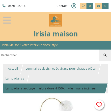
0466398734
Contact
0
0
Irisia maison
Irisia Maison : votre intérieur, votre style
Accueil
Luminaires design et éclairage pour chaque pièce
Lampadaires
Lampadaire arc Laye marbre doré H 150 cm – luminaire intérieur
design