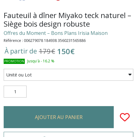
Fauteuil à dîner Miyako teck naturel –
Siège bois design robuste
Offres du Moment – Bons Plans Irisia Maison
Référence : 006279078 184938 3560231565886
150
€
179
€
À partir de
Jusqu'à
-
16.2
%
PROMOTION
AJOUTER AU PANIER