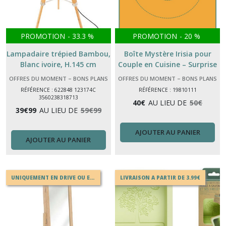
PROMOTION
-
33.3
%
PROMOTION
-
20
%
Lampadaire trépied Bambou,
Boîte Mystère Irisia pour
Blanc ivoire, H.145 cm
Couple en Cuisine – Surprise
culinaire & moments à deux
OFFRES DU MOMENT – BONS PLANS
OFFRES DU MOMENT – BONS PLANS
IRISIA MAISON
IRISIA MAISON
RÉFÉRENCE : 622848 123174C
RÉFÉRENCE : 19810111
3560238318713
40
€
AU LIEU DE
50
€
39
€
99
AU LIEU DE
59
€
99
AJOUTER AU PANIER
AJOUTER AU PANIER
UNIQUEMENT EN DRIVE OU EN MAGASIN
LIVRAISON A PARTIR DE 3.99€