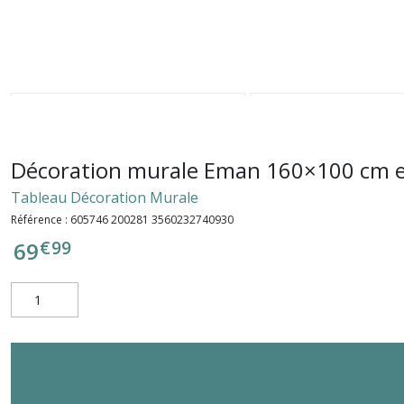
Décoration murale Eman 160×100 cm e
Tableau Décoration Murale
Référence :
605746 200281 3560232740930
€
99
69