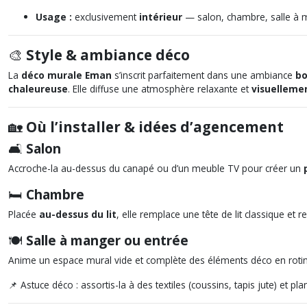
Usage :
exclusivement
intérieur
— salon, chambre, salle à m
🎨
Style & ambiance déco
La
déco murale Eman
s’inscrit parfaitement dans une ambiance
bo
chaleureuse
. Elle diffuse une atmosphère relaxante et
visuelleme
🏡
Où l’installer & idées d’agencement
🛋️
Salon
Accroche-la au-dessus du canapé ou d’un meuble TV pour créer un
🛏️
Chambre
Placée
au-dessus du lit
, elle remplace une tête de lit classique e
🍽️
Salle à manger ou entrée
Anime un espace mural vide et complète des éléments déco en rotin
📌 Astuce déco : assortis-la à des textiles (coussins, tapis jute) et pla