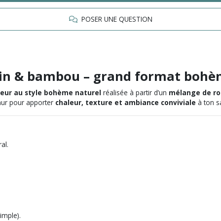
POSER UNE QUESTION
tin & bambou – grand format boh
rieur au style bohème naturel
réalisée à partir d’un
mélange de ro
 mur pour apporter
chaleur, texture et ambiance conviviale
à ton s
al.
imple).