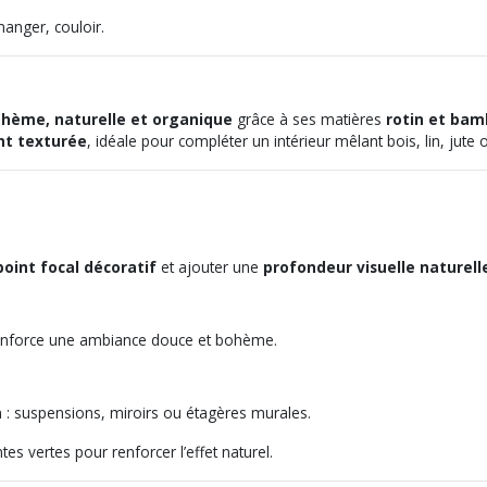
anger, couloir.
hème, naturelle et organique
grâce à ses matières
rotin et ba
nt texturée
, idéale pour compléter un intérieur mêlant bois, lin, jute
point focal décoratif
et ajouter une
profondeur visuelle naturell
t renforce une ambiance douce et bohème.
 : suspensions, miroirs ou étagères murales.
ntes vertes pour renforcer l’effet naturel.