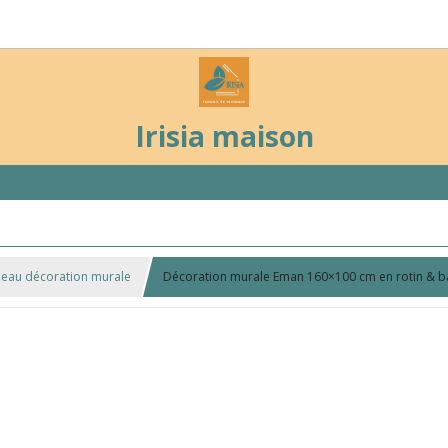
Irisia maison
leau décoration murale
Décoration murale Eman 160×100 cm en rotin & 