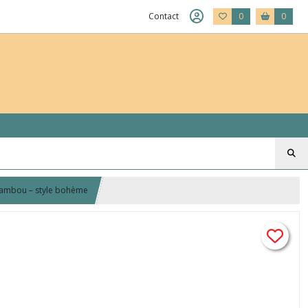
Contact
0
0
bambou – style bohème