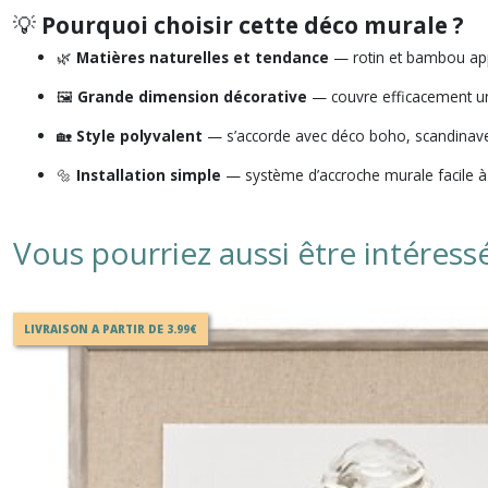
💡
Pourquoi choisir cette déco murale ?
🌿
Matières naturelles et tendance
— rotin et bambou appo
🖼️
Grande dimension décorative
— couvre efficacement u
🏡
Style polyvalent
— s’accorde avec déco boho, scandinav
🔩
Installation simple
— système d’accroche murale facile à 
Vous pourriez aussi être intéress
LIVRAISON A PARTIR DE 3.99€