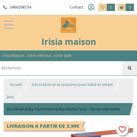
0466398734
Contact
0
0
Irisia maison
Irisia Maison : votre intérieur, votre style
Accueil
Décoration et accessoires pour bébé et enfant
Jeux
Jeu d’éveil Baby Clementoni Baby Animal Farm – ferme interactive
18 m+
LIVRAISON A PARTIR DE 3.99€