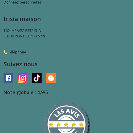
Données personnelles
Irisia maison
162 IMPASSE PRTE SUD
30130
PONT SAINT ESPRIT
Téléphone
Suivez nous
Note globale : 4,9/5