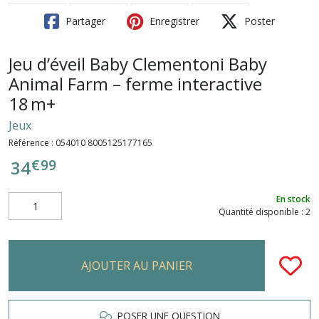
Partager
Enregistrer
Poster
Jeu d’éveil Baby Clementoni Baby
Animal Farm – ferme interactive
18 m+
Jeux
Référence :
054010 8005125177165
€
99
34
En stock
Quantité disponible : 2
AJOUTER AU PANIER
POSER UNE QUESTION