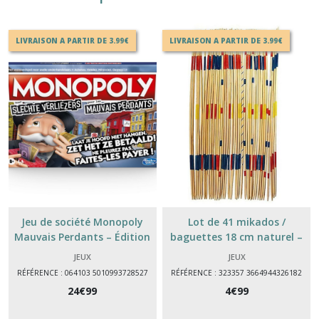
LIVRAISON A PARTIR DE 3.99€
LIVRAISON A PARTIR DE 3.99€
Jeu de société Monopoly
Lot de 41 mikados /
Mauvais Perdants – Édition
baguettes 18 cm naturel –
Belge – Fun & Stratégie
jeu traditionnel d’adresse en
JEUX
JEUX
bois
RÉFÉRENCE : 064103 5010993728527
RÉFÉRENCE : 323357 3664944326182
24
€
99
4
€
99