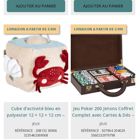
AJOUTER AU PANIER
AJOUTER AU PANIER
LIVRAISON A PARTIR DE 3.99€
LIVRAISON A PARTIR DE 3.99€
Cube d’activité bleu en
Jeu Poker 200 Jetons Coffret
polyester 12 × 12 × 12 cm –
Complet avec Cartes & Dés –
jouet ludique et léger
Jeu de Société
JEUX
JEUX
RÉFÉRENCE : 208132 36906
RÉFÉRENCE : 507964 204029
3235463369068
3560232979798