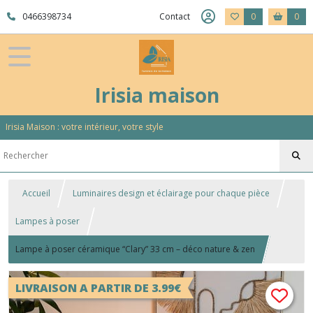
0466398734
Contact
0
0
Irisia maison
Irisia Maison : votre intérieur, votre style
Accueil
Luminaires design et éclairage pour chaque pièce
Lampes à poser
Lampe à poser céramique “Clary” 33 cm – déco nature & zen
LIVRAISON A PARTIR DE 3.99€