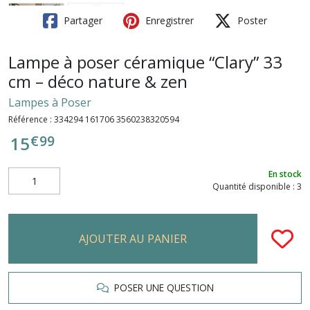
Partager
Enregistrer
Poster
Lampe à poser céramique “Clary” 33
cm – déco nature & zen
Lampes à Poser
Référence :
334294 161706 3560238320594
€
99
15
En stock
Quantité disponible : 3
AJOUTER AU PANIER
POSER UNE QUESTION