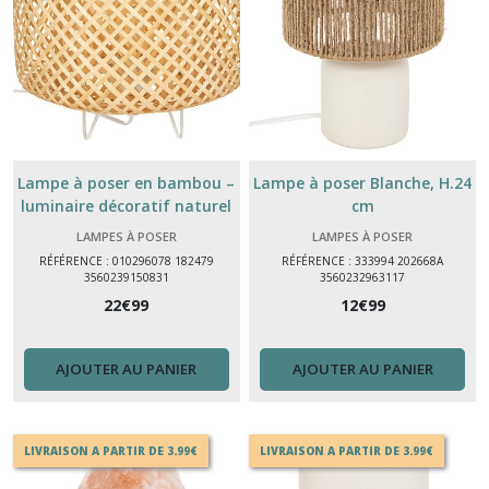
Lampe à poser en bambou –
Lampe à poser Blanche, H.24
luminaire décoratif naturel
cm
Ø 25 cm H 27 cm
LAMPES À POSER
LAMPES À POSER
RÉFÉRENCE : 010296078 182479
RÉFÉRENCE : 333994 202668A
3560239150831
3560232963117
22
€
99
12
€
99
AJOUTER AU PANIER
AJOUTER AU PANIER
LIVRAISON A PARTIR DE 3.99€
LIVRAISON A PARTIR DE 3.99€