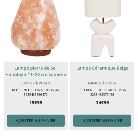
Lampe pierre de Sel
Lampe Céramique Beige
Himalaya 11×20 cm Lumière
d’Ambiance & Déco Bien-être
LAMPES À POSER
LAMPES À POSER
RÉFÉRENCE : 013627078 36647
RÉFÉRENCE : 013604078 37916
3235463366470
3235463379166
19
€
99
34
€
99
AJOUTER AU PANIER
AJOUTER AU PANIER