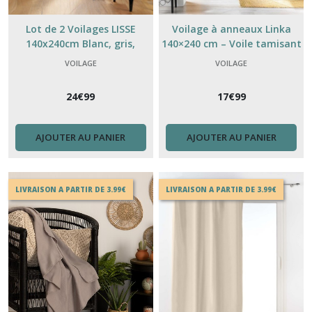
Lot de 2 Voilages LISSE
Voilage à anneaux Linka
140x240cm Blanc, gris,
140×240 cm – Voile tamisant
naturel, taupe
pour fenêtre & déco
VOILAGE
VOILAGE
intérieure
24
€
99
17
€
99
AJOUTER AU PANIER
AJOUTER AU PANIER
LIVRAISON A PARTIR DE 3.99€
LIVRAISON A PARTIR DE 3.99€