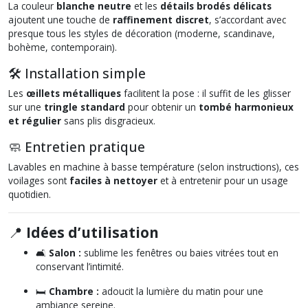
La couleur
blanche neutre
et les
détails brodés délicats
ajoutent une touche de
raffinement discret
, s’accordant avec
presque tous les styles de décoration (moderne, scandinave,
bohème, contemporain).
🛠️ Installation simple
Les
œillets métalliques
facilitent la pose : il suffit de les glisser
sur une
tringle standard
pour obtenir un
tombé harmonieux
et régulier
sans plis disgracieux.
🧼 Entretien pratique
Lavables en machine à basse température (selon instructions), ces
voilages sont
faciles à nettoyer
et à entretenir pour un usage
quotidien.
📍
Idées d’utilisation
🛋️
Salon :
sublime les fenêtres ou baies vitrées tout en
conservant l’intimité.
🛏️
Chambre :
adoucit la lumière du matin pour une
ambiance sereine.