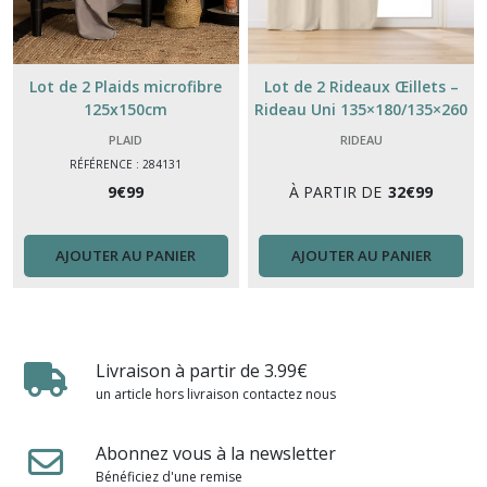
Lot de 2 Plaids microfibre
Lot de 2 Rideaux Œillets –
125x150cm
Rideau Uni 135×180/135×260
cm – Coton Polyester –
PLAID
RIDEAU
Couleurs Tendances Maison
RÉFÉRENCE : 284131
9
€
99
À PARTIR DE
32
€
99
AJOUTER AU PANIER
AJOUTER AU PANIER
Livraison à partir de 3.99€
un article hors livraison contactez nous
Abonnez vous à la newsletter
Bénéficiez d'une remise