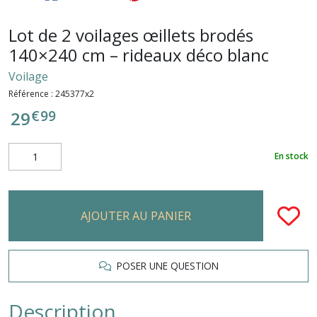
Lot de 2 voilages œillets brodés
140×240 cm – rideaux déco blanc
Voilage
Référence :
245377x2
€
99
29
En stock
AJOUTER AU PANIER
POSER UNE QUESTION
Description