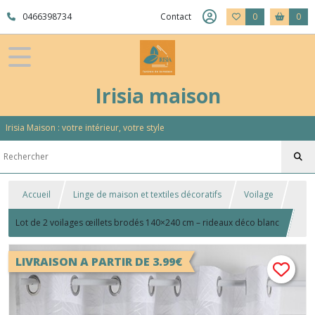
0466398734
Contact
0
0
Irisia maison
Irisia Maison : votre intérieur, votre style
Accueil
Linge de maison et textiles décoratifs
Voilage
Lot de 2 voilages œillets brodés 140×240 cm – rideaux déco blanc
LIVRAISON A PARTIR DE 3.99€