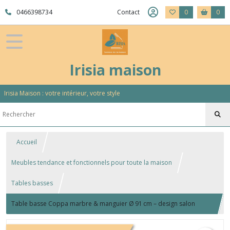
0466398734
Contact
0
0
Irisia maison
Irisia Maison : votre intérieur, votre style
Accueil
Meubles tendance et fonctionnels pour toute la maison
Tables basses
Table basse Coppa marbre & manguier Ø 91 cm – design salon
montée