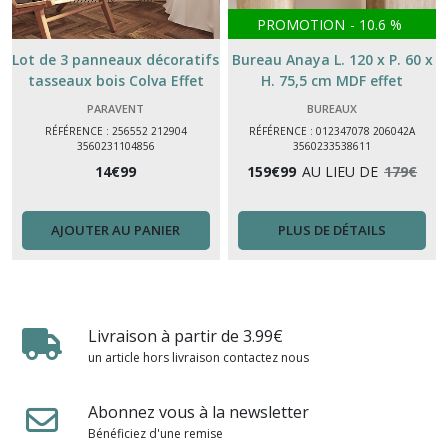
PROMOTION
-
10.6
%
Lot de 3 panneaux décoratifs
Bureau Anaya L. 120 x P. 60 x
tasseaux bois Colva Effet
H. 75,5 cm MDF effet
chêne clair, Fond noir, 30x26
travertin
PARAVENT
BUREAUX
cm
RÉFÉRENCE : 256552 212904
RÉFÉRENCE : 012347078 206042A
3560231104856
3560233538611
14
€
99
159
€
99
AU LIEU DE
179
€
AJOUTER AU PANIER
PLUS DE DÉTAILS
Livraison à partir de 3.99€
un article hors livraison contactez nous
Abonnez vous à la newsletter
Bénéficiez d'une remise