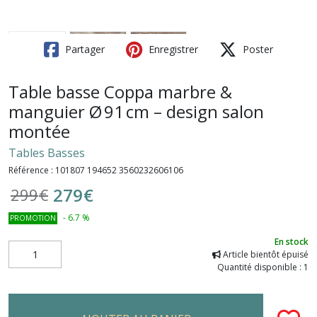
Partager
Enregistrer
Poster
Table basse Coppa marbre &
manguier Ø 91 cm – design salon
montée
Tables Basses
Référence :
101807 194652 3560232606106
279
€
299
€
-
6.7
%
PROMOTION
En stock
Article bientôt épuisé
Quantité disponible : 1