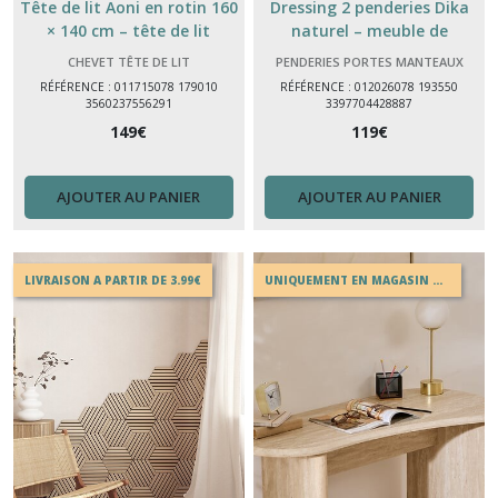
Tête de lit Aoni en rotin 160
Dressing 2 penderies Dika
× 140 cm – tête de lit
naturel – meuble de
bohème naturelle
rangement vêtements
CHEVET TÊTE DE LIT
PENDERIES PORTES MANTEAUX
pratique
RÉFÉRENCE : 011715078 179010
RÉFÉRENCE : 012026078 193550
3560237556291
3397704428887
149
€
119
€
AJOUTER AU PANIER
AJOUTER AU PANIER
LIVRAISON A PARTIR DE 3.99€
UNIQUEMENT EN MAGASIN OU EN DRIVE