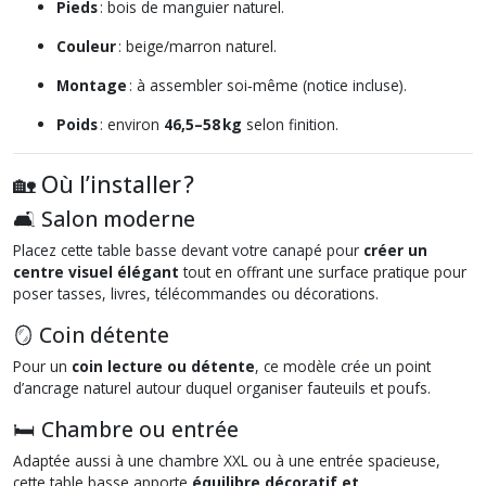
Pieds
: bois de manguier naturel.
Couleur
: beige/marron naturel.
Montage
: à assembler soi‑même (notice incluse).
Poids
: environ
46,5–58 kg
selon finition.
🏡 Où l’installer ?
🛋️ Salon moderne
Placez cette table basse devant votre canapé pour
créer un
centre visuel élégant
tout en offrant une surface pratique pour
poser tasses, livres, télécommandes ou décorations.
🪞 Coin détente
Pour un
coin lecture ou détente
, ce modèle crée un point
d’ancrage naturel autour duquel organiser fauteuils et poufs.
🛏️ Chambre ou entrée
Adaptée aussi à une chambre XXL ou à une entrée spacieuse,
cette table basse apporte
équilibre décoratif et