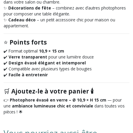
dans votre salon ou chambre.
✨
Décorations de fête
– combinez avec d’autres photophores
pour composer une table élégante.
✨
Cadeau déco
– un petit accessoire chic pour maison ou
appartement.
⭐
Points forts
✔️ Format optimal
10,9 × 15 cm
✔️
Verre transparent
pour une lumière douce
✔️
Design évasé élégant et intemporel
✔️ Compatible avec plusieurs types de bougies
✔️
Facile à entretenir
🛒
Ajoutez-le à votre panier 🕯️
👉
Photophore évasé en verre – Ø 10,9 × H 15 cm
— pour
une
ambiance lumineuse chic et conviviale
dans toutes vos
pièces ! 🌟