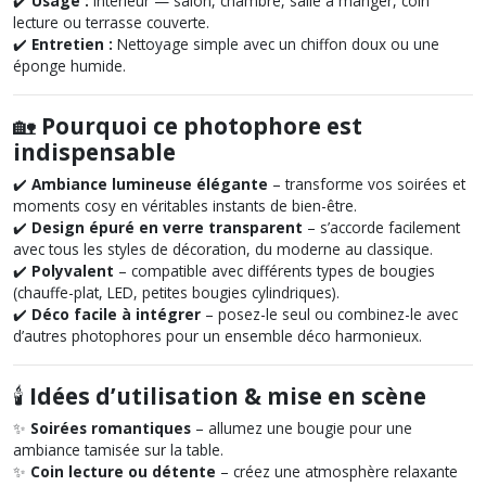
✔️
Usage :
Intérieur — salon, chambre, salle à manger, coin
lecture ou terrasse couverte.
✔️
Entretien :
Nettoyage simple avec un chiffon doux ou une
éponge humide.
🏡
Pourquoi ce photophore est
indispensable
✔️
Ambiance lumineuse élégante
– transforme vos soirées et
moments cosy en véritables instants de bien-être.
✔️
Design épuré en verre transparent
– s’accorde facilement
avec tous les styles de décoration, du moderne au classique.
✔️
Polyvalent
– compatible avec différents types de bougies
(chauffe-plat, LED, petites bougies cylindriques).
✔️
Déco facile à intégrer
– posez-le seul ou combinez-le avec
d’autres photophores pour un ensemble déco harmonieux.
🕯️
Idées d’utilisation & mise en scène
✨
Soirées romantiques
– allumez une bougie pour une
ambiance tamisée sur la table.
✨
Coin lecture ou détente
– créez une atmosphère relaxante