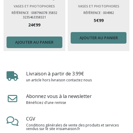
& contemporaine
Moderne Élégant pour Fleurs
VASES ET PHOTOPHORES
VASES ET PHOTOPHORES
& Intérieur
RÉFÉRENCE : 008796078 35832
RÉFÉRENCE : 004982
3235463358321
5
€
99
24
€
99
AJOUTER AU PANIER
AJOUTER AU PANIER
Livraison à partir de 3.99€
un article hors livraison contactez nous
Abonnez vous à la newsletter
Bénéficiez d'une remise
CGV
Conditions générales de vente des produits et services
vendus sur le site irisiamaison.fr