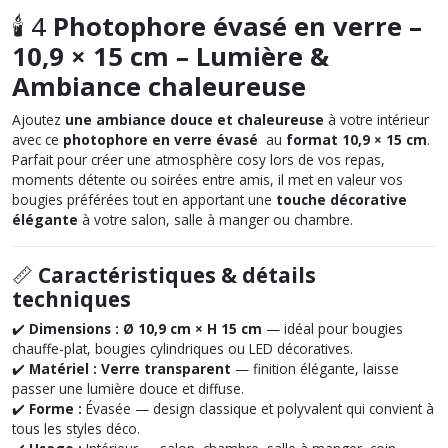
🕯️ 4
Photophore évasé en verre –
10,9 × 15 cm – Lumière &
Ambiance chaleureuse
Ajoutez
une ambiance douce et chaleureuse
à votre intérieur
avec ce
photophore en verre évasé
au
format 10,9 × 15 cm
.
Parfait pour créer une atmosphère cosy lors de vos repas,
moments détente ou soirées entre amis, il met en valeur vos
bougies préférées tout en apportant une
touche décorative
élégante
à votre salon, salle à manger ou chambre.
📏
Caractéristiques & détails
techniques
✔️
Dimensions :
Ø 10,9 cm × H 15 cm
— idéal pour bougies
chauffe-plat, bougies cylindriques ou LED décoratives.
✔️
Matériel :
Verre transparent
— finition élégante, laisse
passer une lumière douce et diffuse.
✔️
Forme :
Évasée — design classique et polyvalent qui convient à
tous les styles déco.