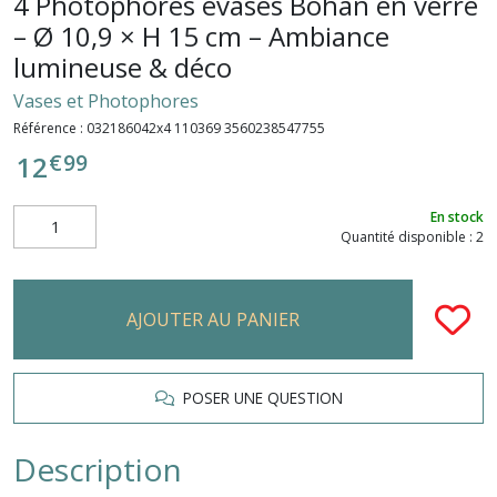
4 Photophores évasés Bohan en verre
– Ø 10,9 × H 15 cm – Ambiance
lumineuse & déco
Vases et Photophores
Référence :
032186042x4 110369 3560238547755
€
99
12
En stock
Quantité disponible : 2
AJOUTER AU PANIER
POSER UNE QUESTION
Description