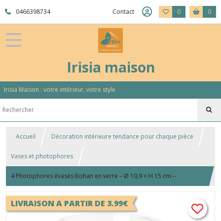
0466398734
Contact
0
0
Irisia maison
Irisia Maison : votre intérieur, votre style
Accueil
Décoration intérieure tendance pour chaque pièce
Vases et photophores
4 Photophores évasés Bohan en verre – Ø 10,9 × H 15 cm –
Ambiance lumineuse & déco
LIVRAISON A PARTIR DE 3.99€