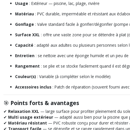
Usage
: Extérieur — piscine, lac, plage, rivière
Matériau
: PVC durable, imperméable et résistant aux éclab
Gonflage
: Valve standard facile à gonfler/dégonfler (pompe 
Surface XXL
: offre une vaste zone pour se détendre à plat 
Capacité
: adapté aux adultes ou plusieurs personnes selon 
Entretien
: se nettoie avec une éponge humide et un peu de
Range­ment
: se plie et se stocke facilement quand il est dég
Couleur(s)
: Variable (à compléter selon le modèle)
Accessoires inclus
: Patch de réparation (souvent fourni avec
🎯
Points forts & avantages
✔
Relaxation XXL
— large surface pour profiter pleinement du soleil
✔
Multi usage extérieur
— adapté aussi bien pour la piscine que p
✔
Matériau résistant
— PVC robuste conçu pour durer et résister 
✔
Transport facile
— se dégonfle et se range rapidement dans un 