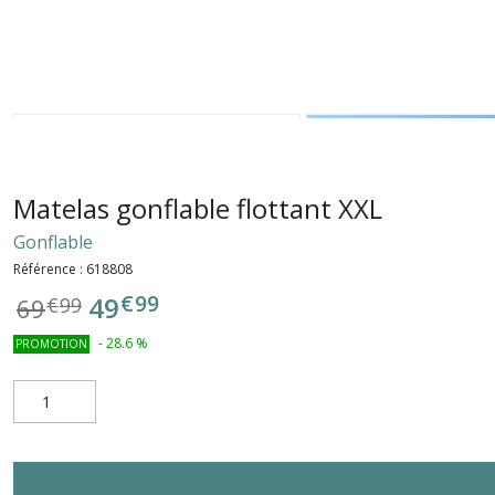
Matelas gonflable flottant XXL
Gonflable
Référence :
618808
€
99
49
69
€
99
-
28.6
%
PROMOTION