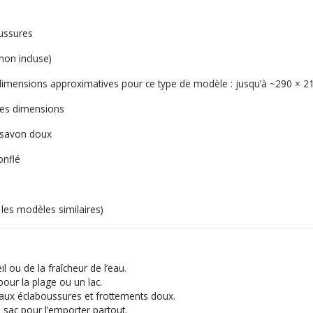
oussures
non incluse)
(dimensions approximatives pour ce type de modèle : jusqu’à ~290 × 2
les dimensions
 savon doux
onflé
 les modèles similaires)
 ou de la fraîcheur de l’eau.
our la plage ou un lac.
aux éclaboussures et frottements doux.
sac pour l’emporter partout.