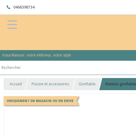
0466398734
Irisia Maison : votre intérieur, votre style
Accueil
Piscine et accessoires
Gonflable
Matelas gonflable 
UNIQUEMENT EN MAGASIN OU EN DRIVE