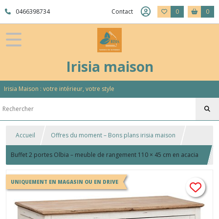
0466398734
Contact
0
0
Irisia maison
Irisia Maison : votre intérieur, votre style
Accueil
Offres du moment – Bons plans irisia maison
Buffet 2 portes Olbia – meuble de rangement 110 × 45 cm en acacia
naturel
UNIQUEMENT EN MAGASIN OU EN DRIVE