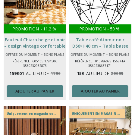
PROMOTION
-
11.2
%
PROMOTION
-
50
%
Fauteuil Chiara beige et noir
Table café Atomic noir
– design vintage confortable
D56×H40 cm – Table basse
| Atmosphera crapaud
ronde moderne
OFFRES DU MOMENT – BONS PLANS
OFFRES DU MOMENT – BONS PLANS
IRISIA MAISON
IRISIA MAISON
RÉFÉRENCE : 605165 179150C
RÉFÉRENCE : 013786078 156841A
3560232982873
3560238657171
159
€
01
AU LIEU DE
179
€
15
€
AU LIEU DE
29
€
99
AJOUTER AU PANIER
AJOUTER AU PANIER
Uniquement en magasin ou drive
UNIQUEMENT EN MAGASIN OU EN DRIVE