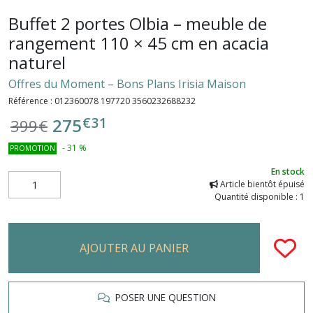
Buffet 2 portes Olbia – meuble de
rangement 110 × 45 cm en acacia
naturel
Offres du Moment – Bons Plans Irisia Maison
Référence :
012360078 197720 3560232688232
€
31
275
399
€
-
31
%
PROMOTION
En stock
Article bientôt épuisé
Quantité disponible : 1
AJOUTER AU PANIER
POSER UNE QUESTION