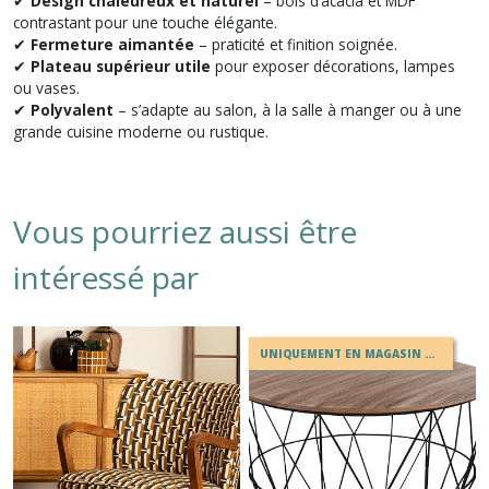
✔
Design chaleureux et naturel
– bois d’acacia et MDF
contrastant pour une touche élégante.
✔
Fermeture aimantée
– praticité et finition soignée.
✔
Plateau supérieur utile
pour exposer décorations, lampes
ou vases.
✔
Polyvalent
– s’adapte au salon, à la salle à manger ou à une
grande cuisine moderne ou rustique.
Vous pourriez aussi être
intéressé par
UNIQUEMENT EN MAGASIN OU EN DRIVE