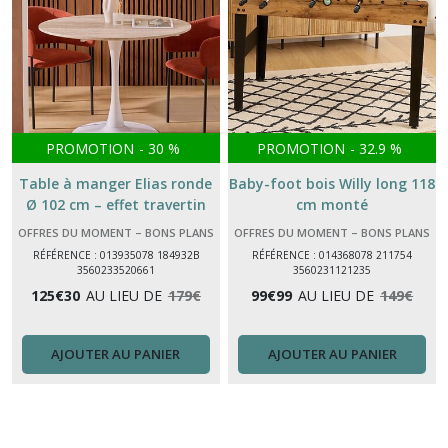
PROMOTION
-
30
%
PROMOTION
-
32.9
%
Table à manger Elias ronde
Baby-foot bois Willy long 118
Ø 102 cm – effet travertin
cm monté
naturel, pied acier moderne
OFFRES DU MOMENT – BONS PLANS
OFFRES DU MOMENT – BONS PLANS
monté
IRISIA MAISON
IRISIA MAISON
RÉFÉRENCE : 013935078 184932B
RÉFÉRENCE : 014368078 211754
3560233520661
3560231121235
125
€
30
AU LIEU DE
179
€
99
€
99
AU LIEU DE
149
€
AJOUTER AU PANIER
AJOUTER AU PANIER