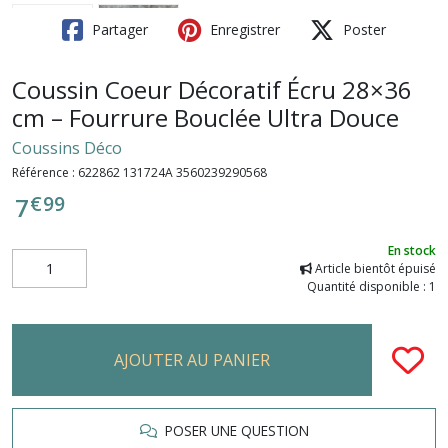
Partager
Enregistrer
Poster
Coussin Coeur Décoratif Écru 28×36
cm – Fourrure Bouclée Ultra Douce
Coussins Déco
Référence :
622862 131724A 3560239290568
€
99
7
En stock
Article bientôt épuisé
Quantité disponible : 1
AJOUTER AU PANIER
POSER UNE QUESTION