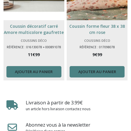
Coussin décoratif carré
Coussin forme fleur 38 x 38
Amore multicolore gaufrette
cm rose
– 40x40 cm ITALIE
COUSSINS DÉCO
COUSSINS DÉCO
RÉFÉRENCE : 016130078 + 000891078
RÉFÉRENCE : 017098078
11
€
99
9
€
99
AJOUTER AU PANIER
AJOUTER AU PANIER
Livraison à partir de 3.99€
un article hors livraison contactez nous
Abonnez vous à la newsletter