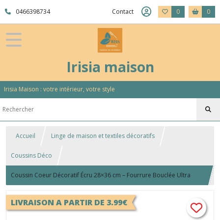
0466398734
Contact
0
0
Irisia maison
Irisia Maison : votre intérieur, votre style
Accueil
Linge de maison et textiles décoratifs
Coussins Déco
Coussin Coeur Décoratif Écru 28×36 cm – Fourrure Bouclée Ultra
Douce
LIVRAISON A PARTIR DE 3.99€