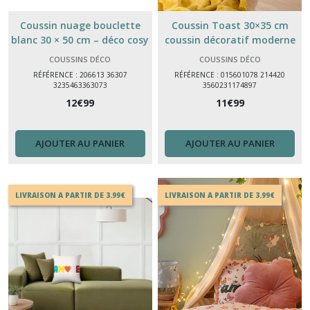
Coussin nuage bouclette
Coussin Toast 30×35 cm
blanc 30 × 50 cm – déco cosy
coussin décoratif moderne
et tendance
pour salon et chambre
COUSSINS DÉCO
COUSSINS DÉCO
RÉFÉRENCE : 206613 36307
RÉFÉRENCE : 015601078 214420
3235463363073
3560231174897
12
€
99
11
€
99
AJOUTER AU PANIER
AJOUTER AU PANIER
LIVRAISON A PARTIR DE 3.99€
LIVRAISON A PARTIR DE 3.99€