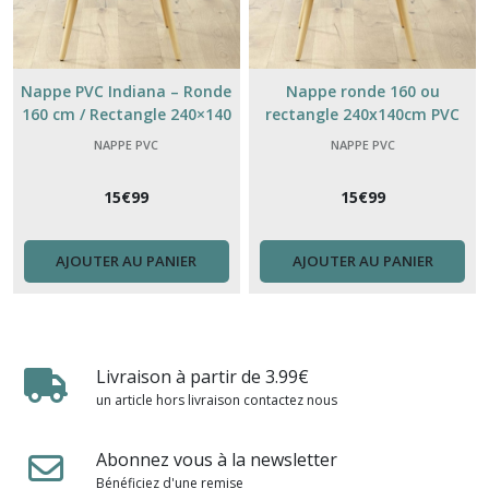
Nappe PVC Indiana – Ronde
Nappe ronde 160 ou
160 cm / Rectangle 240×140
rectangle 240x140cm PVC
cm – Pratique & Élégante
FOLEA
NAPPE PVC
NAPPE PVC
15
€
99
15
€
99
AJOUTER AU PANIER
AJOUTER AU PANIER
Livraison à partir de 3.99€
un article hors livraison contactez nous
Abonnez vous à la newsletter
Bénéficiez d'une remise