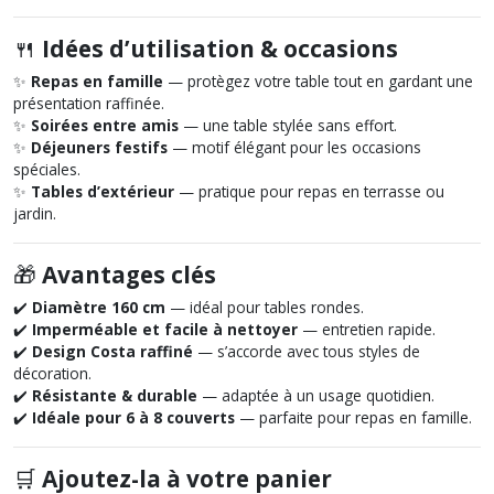
🍴
Idées d’utilisation & occasions
✨
Repas en famille
— protègez votre table tout en gardant une
présentation raffinée.
✨
Soirées entre amis
— une table stylée sans effort.
✨
Déjeuners festifs
— motif élégant pour les occasions
spéciales.
✨
Tables d’extérieur
— pratique pour repas en terrasse ou
jardin.
🎁
Avantages clés
✔️
Diamètre 160 cm
— idéal pour tables rondes.
✔️
Imperméable et facile à nettoyer
— entretien rapide.
✔️
Design Costa raffiné
— s’accorde avec tous styles de
décoration.
✔️
Résistante & durable
— adaptée à un usage quotidien.
✔️
Idéale pour 6 à 8 couverts
— parfaite pour repas en famille.
🛒
Ajoutez-la à votre panier