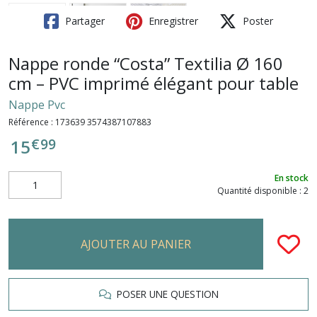
Partager
Enregistrer
Poster
Nappe ronde “Costa” Textilia Ø 160
cm – PVC imprimé élégant pour table
Nappe Pvc
Référence :
173639 3574387107883
€
99
15
En stock
Quantité disponible : 2
AJOUTER AU PANIER
POSER UNE QUESTION