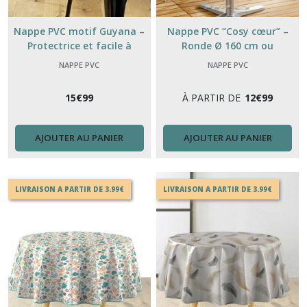
Nappe PVC motif Guyana –
Nappe PVC “Cosy cœur” –
Protectrice et facile à
Ronde Ø 160 cm ou
nettoyer, ronde 160 cm ou
Rectangle 240×140 cm –
NAPPE PVC
NAPPE PVC
rectangulaire 240×140 cm
Table déco & imperméable
15
€
99
À PARTIR DE
12
€
99
AJOUTER AU PANIER
AJOUTER AU PANIER
LIVRAISON A PARTIR DE 3.99€
LIVRAISON A PARTIR DE 3.99€