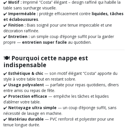
✔️
Motif :
Imprimé “Costa” élégant – design raffiné qui habille la
table sans surcharge visuelle.
✔️
Imperméable :
protège efficacement contre
liquides, tâches
et éclaboussures
.
✔️
Finition :
Biais soigné pour une tenue impeccable et une
décoration raffinée.
✔️
Entretien :
un simple coup d’éponge suffit pour la garder
propre —
entretien super facile
au quotidien.
🍽️
Pourquoi cette nappe est
indispensable
✔️
Esthétique & chic
— son motif élégant “Costa” apporte du
style à votre table tout en restant sobre.
✔️
Usage polyvalent
— parfaite pour repas quotidiens, dîners
entre amis ou repas de fête.
✔️
Protection efficace
— empêche les tâches et liquides
d’abîmer votre table.
✔️
Nettoyage ultra simple
— un coup d’éponge suffit, sans
nécessité de lavage en machine.
✔️
Matériau durable
— PVC renforcé et polyester pour une
tenue longue durée.