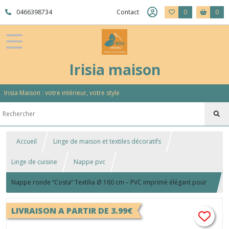
0466398734
Contact
0
0
Irisia maison
Irisia Maison : votre intérieur, votre style
Accueil
Linge de maison et textiles décoratifs
Linge de cuisine
Nappe pvc
Nappe ronde “Costa” Textilia Ø 160 cm – PVC imprimé élégant pour
table
LIVRAISON A PARTIR DE 3.99€