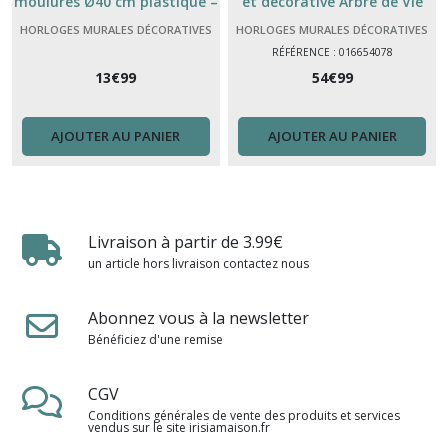
moulures Ø40 cm plastique –
et décorative Arbre de Vie
horloge décorative vintage
pour enrichir votre intérieur !
HORLOGES MURALES DÉCORATIVES
HORLOGES MURALES DÉCORATIVES
ET DESIGN RÉVEIL
ET DESIGN RÉVEIL
RÉFÉRENCE : 016654078
13
€
99
54
€
99
AJOUTER AU PANIER
AJOUTER AU PANIER
Livraison à partir de 3.99€
un article hors livraison contactez nous
Abonnez vous à la newsletter
Bénéficiez d'une remise
CGV
Conditions générales de vente des produits et services
vendus sur le site irisiamaison.fr