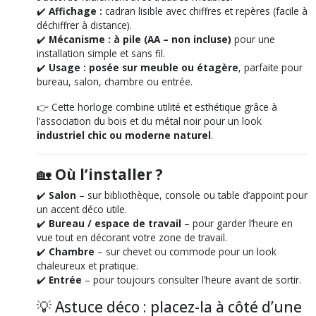
✔️
Affichage :
cadran lisible avec chiffres et repères (facile à
déchiffrer à distance).
✔️
Mécanisme :
à pile (AA – non incluse)
pour une
installation simple et sans fil.
✔️
Usage :
posée sur meuble ou étagère
, parfaite pour
bureau, salon, chambre ou entrée.
👉 Cette horloge combine utilité et esthétique grâce à
l’association du bois et du métal noir pour un look
industriel chic ou moderne naturel
.
🏡
Où l’installer ?
✔️
Salon
– sur bibliothèque, console ou table d’appoint pour
un accent déco utile.
✔️
Bureau / espace de travail
– pour garder l’heure en
vue tout en décorant votre zone de travail.
✔️
Chambre
– sur chevet ou commode pour un look
chaleureux et pratique.
✔️
Entrée
– pour toujours consulter l’heure avant de sortir.
💡
Astuce déco :
placez-la à côté d’une