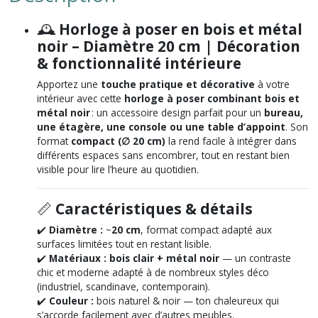
🕰️
Horloge à poser en bois et métal
noir – Diamètre 20 cm | Décoration
& fonctionnalité intérieure
Apportez une
touche pratique et décorative
à votre
intérieur avec cette
horloge à poser combinant bois et
métal noir
: un accessoire design parfait pour un
bureau,
une étagère, une console ou une table d’appoint
. Son
format
compact (∅ 20 cm)
la rend facile à intégrer dans
différents espaces sans encombrer, tout en restant bien
visible pour lire l’heure au quotidien.
📏
Caractéristiques & détails
✔️
Diamètre :
~
20 cm
, format compact adapté aux
surfaces limitées tout en restant lisible.
✔️
Matériaux :
bois clair + métal noir
— un contraste
chic et moderne adapté à de nombreux styles déco
(industriel, scandinave, contemporain).
✔️
Couleur :
bois naturel & noir — ton chaleureux qui
s’accorde facilement avec d’autres meubles.