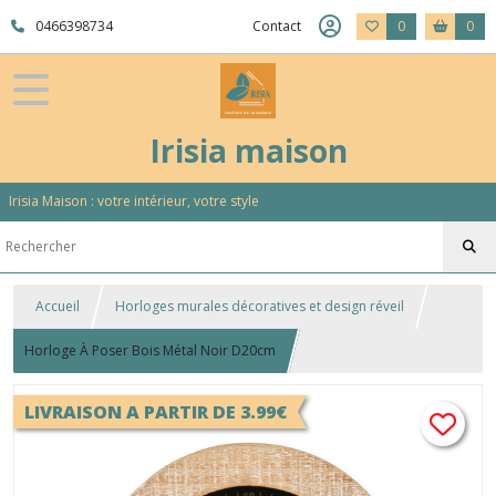
0466398734
Contact
0
0
Irisia maison
Irisia Maison : votre intérieur, votre style
Accueil
Horloges murales décoratives et design réveil
Horloge À Poser Bois Métal Noir D20cm
LIVRAISON A PARTIR DE 3.99€