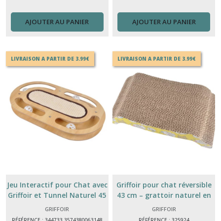
AJOUTER AU PANIER
AJOUTER AU PANIER
LIVRAISON A PARTIR DE 3.99€
LIVRAISON A PARTIR DE 3.99€
Jeu Interactif pour Chat avec
Griffoir pour chat réversible
Griffoir et Tunnel Naturel 45
43 cm – grattoir naturel en
cm Jouet d’Intérieur Anti-
carton & sisal pour chats
GRIFFOIR
GRIFFOIR
Stress 45x25x4CM
RÉFÉRENCE : 344733 3574380063148
RÉFÉRENCE : 325924