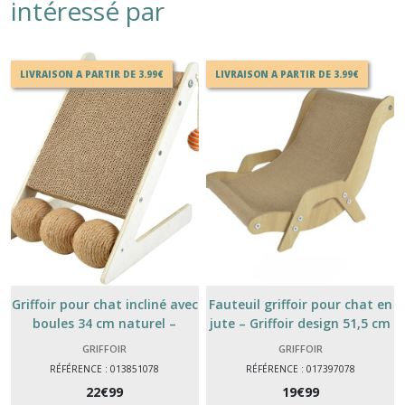
intéressé par
LIVRAISON A PARTIR DE 3.99€
LIVRAISON A PARTIR DE 3.99€
Griffoir pour chat incliné avec
Fauteuil griffoir pour chat en
boules 34 cm naturel –
jute – Griffoir design 51,5 cm
grattoir carton interactif
GRIFFOIR
GRIFFOIR
RÉFÉRENCE : 013851078
RÉFÉRENCE : 017397078
22
€
99
19
€
99