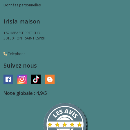
Données personnelles
Irisia maison
162 IMPASSE PRTE SUD
30130
PONT SAINT ESPRIT
Téléphone
Suivez nous
Note globale : 4,9/5