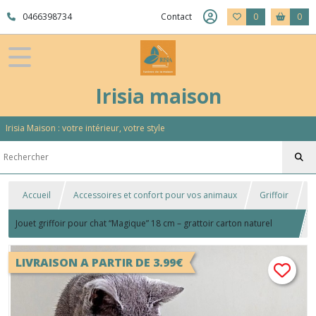
0466398734
Contact
0
0
Irisia maison
Irisia Maison : votre intérieur, votre style
Accueil
Accessoires et confort pour vos animaux
Griffoir
Jouet griffoir pour chat “Magique” 18 cm – grattoir carton naturel
avec herbe à chat
LIVRAISON A PARTIR DE 3.99€