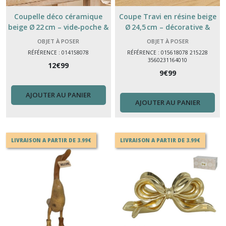
Coupelle déco céramique
Coupe Travi en résine beige
beige Ø 22 cm – vide‑poche &
Ø 24,5 cm – décorative &
objet déco
polyvalente
OBJET À POSER
OBJET À POSER
RÉFÉRENCE : 014158078
RÉFÉRENCE : 015618078 215228
3560231164010
12
€
99
9
€
99
AJOUTER AU PANIER
AJOUTER AU PANIER
LIVRAISON A PARTIR DE 3.99€
LIVRAISON A PARTIR DE 3.99€