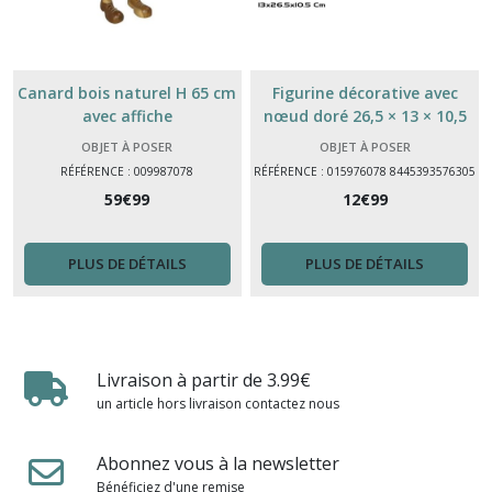
Canard bois naturel H 65 cm
Figurine décorative avec
avec affiche
nœud doré 26,5 × 13 × 10,5
cm – déco intérieur
OBJET À POSER
OBJET À POSER
RÉFÉRENCE : 009987078
RÉFÉRENCE : 015976078 8445393576305
59
€
99
12
€
99
PLUS DE DÉTAILS
PLUS DE DÉTAILS
Livraison à partir de 3.99€
un article hors livraison contactez nous
Abonnez vous à la newsletter
Bénéficiez d'une remise