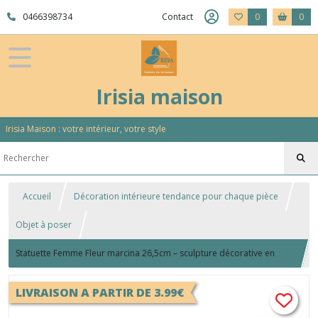
0466398734
Contact
0
0
Irisia maison
Irisia Maison : votre intérieur, votre style
Accueil
Décoration intérieure tendance pour chaque pièce
Objet à poser
Statuette Femme Fleur marcina 26,5cm – sculpture décorative en
résine dorée
LIVRAISON A PARTIR DE 3.99€