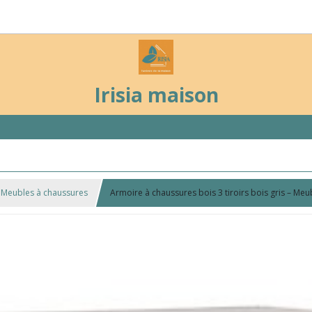
Irisia maison
Meubles à chaussures
Armoire à chaussures bois 3 tiroirs bois gris – M