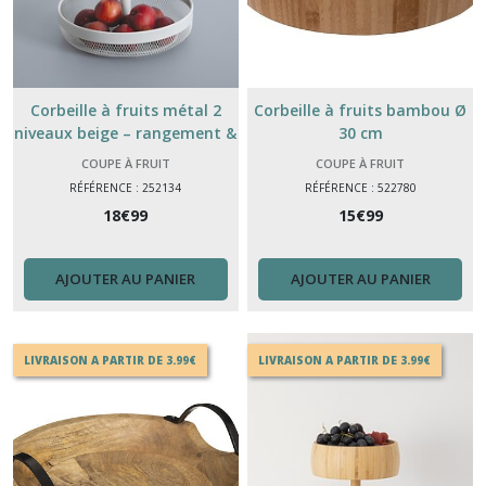
Corbeille à fruits métal 2
Corbeille à fruits bambou Ø
niveaux beige – rangement &
30 cm
déco cuisine
COUPE À FRUIT
COUPE À FRUIT
RÉFÉRENCE : 252134
RÉFÉRENCE : 522780
18
€
99
15
€
99
AJOUTER AU PANIER
AJOUTER AU PANIER
LIVRAISON A PARTIR DE 3.99€
LIVRAISON A PARTIR DE 3.99€