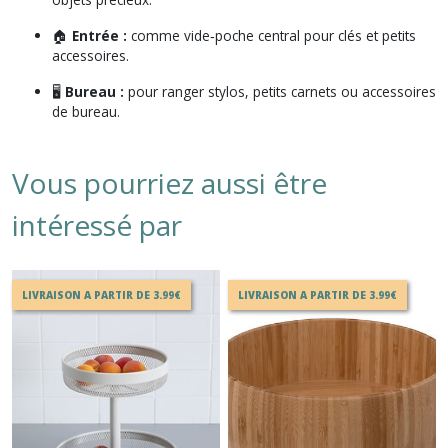
🏠
Entrée :
comme vide‑poche central pour clés et petits
accessoires.
🖥️
Bureau :
pour ranger stylos, petits carnets ou accessoires
de bureau.
Vous pourriez aussi être
intéressé par
LIVRAISON A PARTIR DE 3.99€
LIVRAISON A PARTIR DE 3.99€