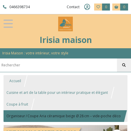
0466398734
Contact
0
0
Irisia maison
Irisia Maison : votre intérieur, votre style
Accueil
Cuisine et art de la table pour un intérieur pratique et élégant
Coupe à fruit
Organiseur / Coupe Aria céramique beige Ø 28 cm – vide‑poche déco
coupe à fruits