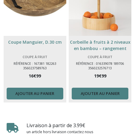
Coupe Manguier, D.30 cm
Corbeille à fruits à 2 niveaux
en bambou – rangement
naturel pour cuisine et table
COUPE À FRUIT
COUPE À FRUIT
RÉFÉRENCE : 167381 182263
RÉFÉRENCE : 016339078 189706
3560237589763
3560232576713
16
€
99
19
€
99
AJOUTER AU PANIER
AJOUTER AU PANIER
Livraison à partir de 3.99€
un article hors livraison contactez nous