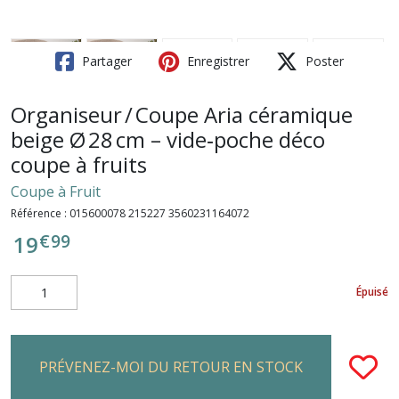
Partager
Enregistrer
Poster
Organiseur / Coupe Aria céramique
beige Ø 28 cm – vide‑poche déco
coupe à fruits
Coupe à Fruit
Référence :
015600078 215227 3560231164072
€
99
19
Épuisé
PRÉVENEZ-MOI DU RETOUR EN STOCK