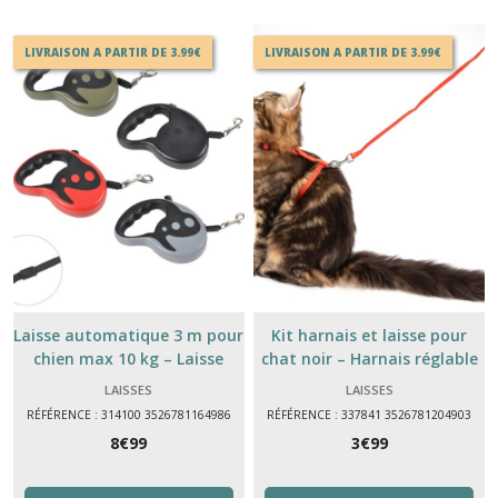
LIVRAISON A PARTIR DE 3.99€
LIVRAISON A PARTIR DE 3.99€
Laisse automatique 3 m pour
Kit harnais et laisse pour
chien max 10 kg – Laisse
chat noir – Harnais réglable
rétractable pratique
confortable et sécurisé
LAISSES
LAISSES
RÉFÉRENCE : 314100 3526781164986
RÉFÉRENCE : 337841 3526781204903
8
€
99
3
€
99