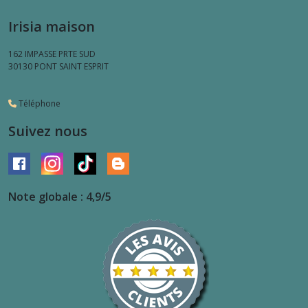
Irisia maison
162 IMPASSE PRTE SUD
30130
PONT SAINT ESPRIT
Téléphone
Suivez nous
Note globale : 4,9/5