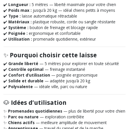
✔️
Longueur :
5 mètres — liberté maximale pour votre chien
✔️
Poids max :
jusqu’à 20 kg — idéal chiens petits à moyens
✔️
Type :
laisse automatique rétractable
✔️
Matériaux :
plastique robuste, corde ou sangle résistante
✔️
Système :
bouton de freinage et blocage rapide
✔️
Poignée :
ergonomique et confortable
✔️
Utilisation :
promenade quotidienne, extérieur
✨
Pourquoi choisir cette laisse
✔️
Grande liberté
— 5 mètres pour explorer en toute sécurité
✔️
Contrôle optimal
— freinage instantané
✔️
Confort d’utilisation
— poignée ergonomique
✔️
Solide et durable
— adaptée jusqu’à 20 kg
✔️
Polyvalente
— idéale ville, parc ou nature
🐶
Idées d’utilisation
✨
Promenades quotidiennes
— plus de liberté pour votre chien
✨
Parc ou nature
— exploration contrôlée
✨
Chiens actifs
— meilleure amplitude de mouvement
✨
Apprentissage
— travail du rappel et de la marche