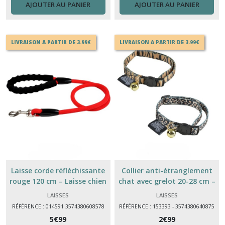
AJOUTER AU PANIER
AJOUTER AU PANIER
LIVRAISON A PARTIR DE 3.99€
LIVRAISON A PARTIR DE 3.99€
Laisse corde réfléchissante
Collier anti-étranglement
rouge 120 cm – Laisse chien
chat avec grelot 20-28 cm –
avec poignée mousse
Collier réglable sécurisé
LAISSES
LAISSES
confortable
polyester
RÉFÉRENCE : 014591 3574380608578
RÉFÉRENCE : 153393 - 3574380640875
5
€
99
2
€
99