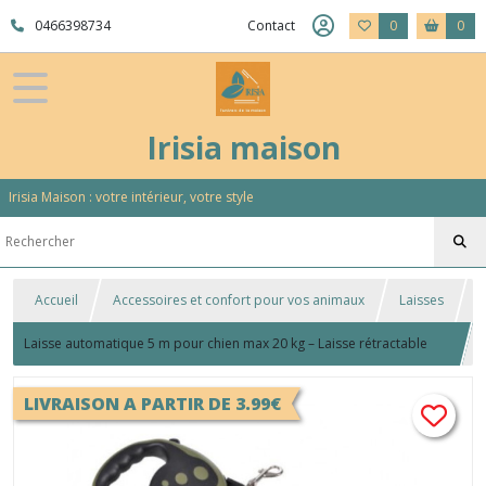
0466398734
Contact
0
0
Irisia maison
Irisia Maison : votre intérieur, votre style
Accueil
Accessoires et confort pour vos animaux
Laisses
Laisse automatique 5 m pour chien max 20 kg – Laisse rétractable
robuste
LIVRAISON A PARTIR DE 3.99€