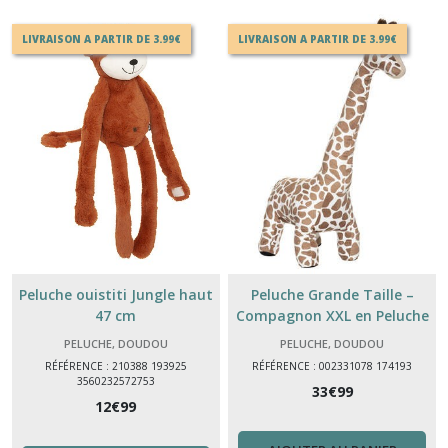
LIVRAISON A PARTIR DE 3.99€
LIVRAISON A PARTIR DE 3.99€
Peluche ouistiti Jungle haut
Peluche Grande Taille –
47 cm
Compagnon XXL en Peluche
Douce – Cadeau Enfant &
PELUCHE, DOUDOU
PELUCHE, DOUDOU
Adultes L23xP40xH100cm
RÉFÉRENCE : 210388 193925
RÉFÉRENCE : 002331078 174193
3560232572753
33
€
99
12
€
99