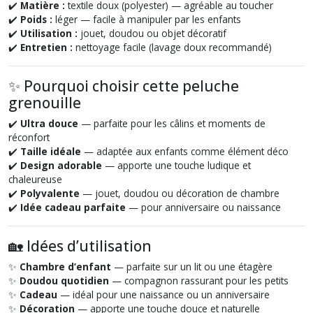
✔️
Matière :
textile doux (polyester) — agréable au toucher
✔️
Poids :
léger — facile à manipuler par les enfants
✔️
Utilisation :
jouet, doudou ou objet décoratif
✔️
Entretien :
nettoyage facile (lavage doux recommandé)
✨ Pourquoi choisir cette peluche
grenouille
✔️
Ultra douce
— parfaite pour les câlins et moments de
réconfort
✔️
Taille idéale
— adaptée aux enfants comme élément déco
✔️
Design adorable
— apporte une touche ludique et
chaleureuse
✔️
Polyvalente
— jouet, doudou ou décoration de chambre
✔️
Idée cadeau parfaite
— pour anniversaire ou naissance
🏡 Idées d’utilisation
✨
Chambre d’enfant
— parfaite sur un lit ou une étagère
✨
Doudou quotidien
— compagnon rassurant pour les petits
✨
Cadeau
— idéal pour une naissance ou un anniversaire
✨
Décoration
— apporte une touche douce et naturelle