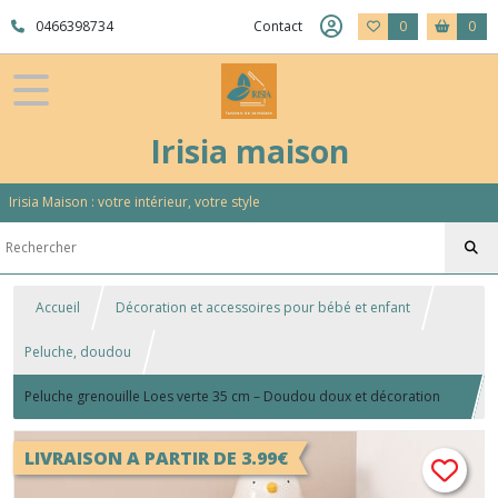
0466398734
Contact
0
0
Irisia maison
Irisia Maison : votre intérieur, votre style
Accueil
Décoration et accessoires pour bébé et enfant
Peluche, doudou
Peluche grenouille Loes verte 35 cm – Doudou doux et décoration
enfant
LIVRAISON A PARTIR DE 3.99€