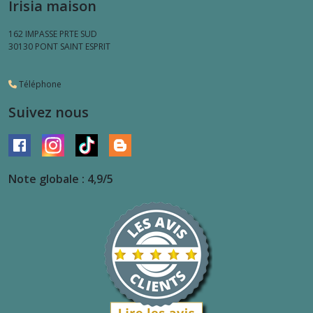
Irisia maison
162 IMPASSE PRTE SUD
30130
PONT SAINT ESPRIT
Téléphone
Suivez nous
Note globale : 4,9/5