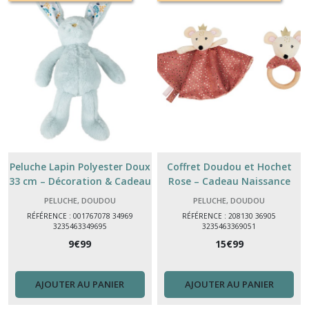
Peluche Lapin Polyester Doux
Coffret Doudou et Hochet
33 cm – Décoration & Cadeau
Rose – Cadeau Naissance
Enfant
Bébé Polyester et Bois
PELUCHE, DOUDOU
PELUCHE, DOUDOU
RÉFÉRENCE : 001767078 34969
RÉFÉRENCE : 208130 36905
3235463349695
3235463369051
9
€
99
15
€
99
AJOUTER AU PANIER
AJOUTER AU PANIER