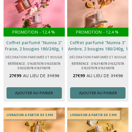
PROMOTION
-
12.4
%
PROMOTION
-
12.4
%
Coffret parfumé "Numia 2"
Coffret parfumé "Numia 3"
Fraise, 2 bougies 180/240g, 1
Ambre, 2 bougies 180/240g, 1
diffuseur 180 ml, 1 spray 100
diffuseur 180 ml, 1 spray 100
DÉCORATION PARFUMÉE ET BOUGIE
DÉCORATION PARFUMÉE ET BOUGIE
ml
ml
RÉFÉRENCE : 016307078 016333078
RÉFÉRENCE : 016314078 016327078
016323078 016319078
016337078 016310078
27
€
99
AU LIEU DE
31
€
96
27
€
99
AU LIEU DE
31
€
96
AJOUTER AU PANIER
AJOUTER AU PANIER
LIVRAISON A PARTIR DE 3.99€
LIVRAISON A PARTIR DE 3.99€