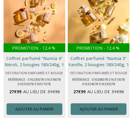
PROMOTION
-
12.4
%
PROMOTION
-
12.4
%
Coffret parfumé "Numia 4"
Coffret parfumé "Numia 5"
Néroli, 2 bougies 180/240g, 1
Vanille, 2 bougies 180/240g, 1
diffuseur 180 ml, 1 spray 100
diffuseur 180 ml, 1 spray 100
DÉCORATION PARFUMÉE ET BOUGIE
DÉCORATION PARFUMÉE ET BOUGIE
ml
ml
RÉFÉRENCE : 016330078 016318078
RÉFÉRENCE : 016308078 016313078
016332078 016571078
016324078 016335078
27
€
99
AU LIEU DE
31
€
96
27
€
99
AU LIEU DE
31
€
96
AJOUTER AU PANIER
AJOUTER AU PANIER