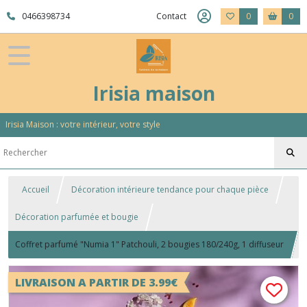
0466398734
Contact
0
0
Irisia maison
Irisia Maison : votre intérieur, votre style
Accueil
Décoration intérieure tendance pour chaque pièce
Décoration parfumée et bougie
Coffret parfumé "Numia 1" Patchouli, 2 bougies 180/240g, 1 diffuseur
180 ml, 1 spray 100 ml
LIVRAISON A PARTIR DE 3.99€