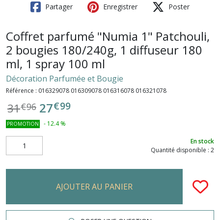
Partager
Enregistrer
Poster
Coffret parfumé "Numia 1" Patchouli,
2 bougies 180/240g, 1 diffuseur 180
ml, 1 spray 100 ml
Décoration Parfumée et Bougie
Référence :
016329078 016309078 016316078 016321078
€
99
27
31
€
96
-
12.4
%
PROMOTION
En stock
Quantité disponible : 2
AJOUTER AU PANIER