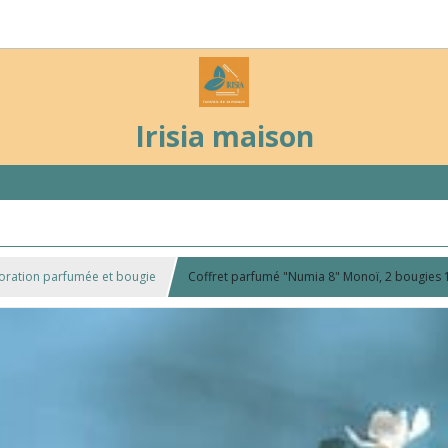
Irisia maison
oration parfumée et bougie
Coffret parfumé "Numia 8" Monoï, 2 bougies 1