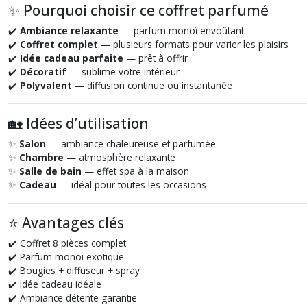
✨ Pourquoi choisir ce coffret parfumé
✔️
Ambiance relaxante
— parfum monoï envoûtant
✔️
Coffret complet
— plusieurs formats pour varier les plaisirs
✔️
Idée cadeau parfaite
— prêt à offrir
✔️
Décoratif
— sublime votre intérieur
✔️
Polyvalent
— diffusion continue ou instantanée
🏡 Idées d’utilisation
✨
Salon
— ambiance chaleureuse et parfumée
✨
Chambre
— atmosphère relaxante
✨
Salle de bain
— effet spa à la maison
✨
Cadeau
— idéal pour toutes les occasions
⭐ Avantages clés
✔️ Coffret 8 pièces complet
✔️ Parfum monoï exotique
✔️ Bougies + diffuseur + spray
✔️ Idée cadeau idéale
✔️ Ambiance détente garantie