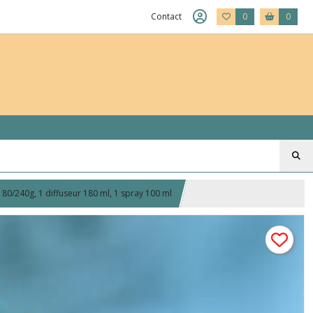
Contact
0
0
80/240g, 1 diffuseur 180 ml, 1 spray 100 ml