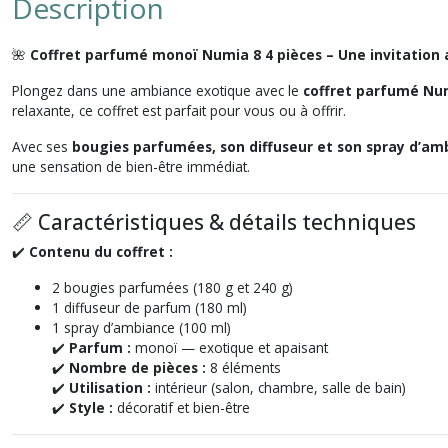
Description
🌺
Coffret parfumé monoï Numia 8 4 pièces – Une invitation 
Plongez dans une ambiance exotique avec le
coffret parfumé Nu
relaxante, ce coffret est parfait pour vous ou à offrir.
Avec ses
bougies parfumées, son diffuseur et son spray d’am
une sensation de bien-être immédiat.
📏 Caractéristiques & détails techniques
✔️
Contenu du coffret :
2 bougies parfumées (180 g et 240 g)
1 diffuseur de parfum (180 ml)
1 spray d’ambiance (100 ml)
✔️
Parfum :
monoï — exotique et apaisant
✔️
Nombre de pièces :
8 éléments
✔️
Utilisation :
intérieur (salon, chambre, salle de bain)
✔️
Style :
décoratif et bien-être