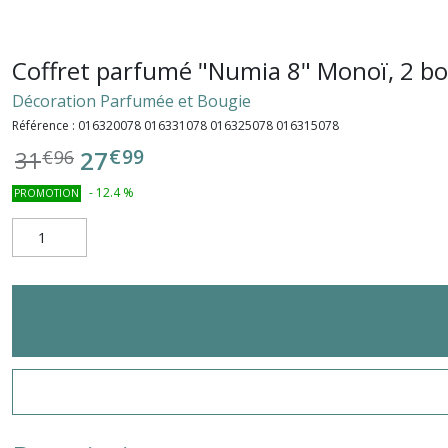
Coffret parfumé "Numia 8" Monoï, 2 bou
Décoration Parfumée et Bougie
Référence :
016320078 016331078 016325078 016315078
€
99
27
31
€
96
-
12.4
%
PROMOTION