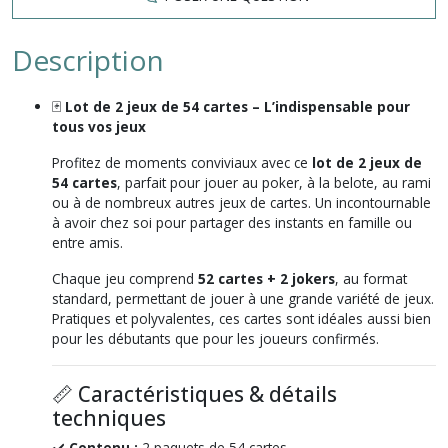
Description
🃏
Lot de 2 jeux de 54 cartes – L’indispensable pour
tous vos jeux
Profitez de moments conviviaux avec ce
lot de 2 jeux de
54 cartes
, parfait pour jouer au poker, à la belote, au rami
ou à de nombreux autres jeux de cartes. Un incontournable
à avoir chez soi pour partager des instants en famille ou
entre amis.
Chaque jeu comprend
52 cartes + 2 jokers
, au format
standard, permettant de jouer à une grande variété de jeux.
Pratiques et polyvalentes, ces cartes sont idéales aussi bien
pour les débutants que pour les joueurs confirmés.
📏 Caractéristiques & détails
techniques
✔️
Contenu :
2 paquets de 54 cartes