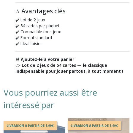
⭐ Avantages clés
✔️ Lot de 2 jeux
✔️ 54 cartes par paquet
✔️ Compatible tous jeux
✔️ Format standard
✔️ Idéal loisirs
🛒
Ajoutez-le à votre panier
👉
Lot de 2 jeux de 54 cartes — le classique
indispensable pour jouer partout, à tout moment !
Vous pourriez aussi être
intéressé par
LIVRAISON A PARTIR DE 3.99€
LIVRAISON A PARTIR DE 3.99€