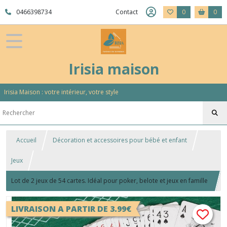
0466398734
Contact
0
0
Irisia maison
Irisia Maison : votre intérieur, votre style
Accueil
Décoration et accessoires pour bébé et enfant
Jeux
Lot de 2 jeux de 54 cartes. Idéal pour poker, belote et jeux en famille
ou entre amis.
LIVRAISON A PARTIR DE 3.99€