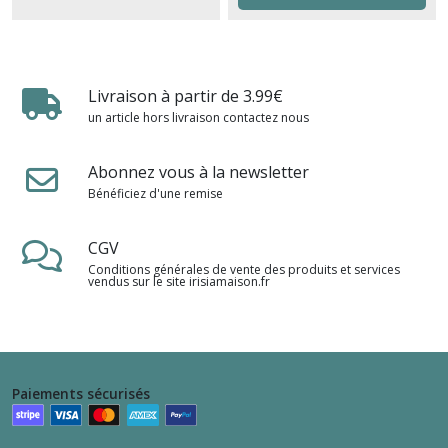
Livraison à partir de 3.99€
un article hors livraison contactez nous
Abonnez vous à la newsletter
Bénéficiez d'une remise
CGV
Conditions générales de vente des produits et services
vendus sur le site irisiamaison.fr
Paiements sécurisés