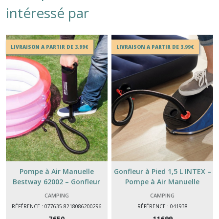
intéressé par
LIVRAISON A PARTIR DE 3.99€
LIVRAISON A PARTIR DE 3.99€
Pompe à Air Manuelle
Gonfleur à Pied 1,5 L INTEX –
Bestway 62002 – Gonfleur
Pompe à Air Manuelle
Double Action 30 cm avec 3
Gonflage Rapide Matelas &
CAMPING
CAMPING
Embouts
Bouées
RÉFÉRENCE : 077635 8218086200296
RÉFÉRENCE : 041938
7
€
50
11
€
99