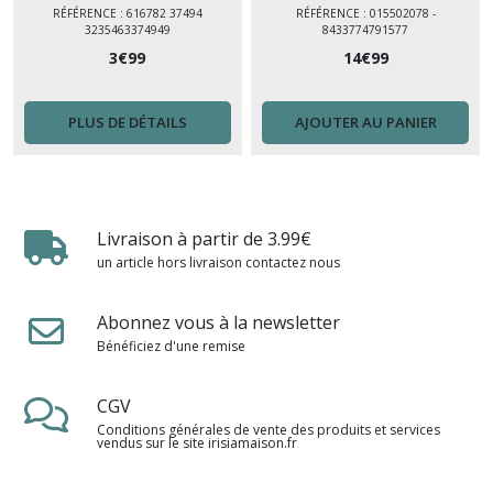
Poignées
RÉFÉRENCE : 616782 37494
RÉFÉRENCE : 015502078 -
3235463374949
8433774791577
3
€
99
14
€
99
PLUS DE DÉTAILS
AJOUTER AU PANIER
Livraison à partir de 3.99€
un article hors livraison contactez nous
Abonnez vous à la newsletter
Bénéficiez d'une remise
CGV
Conditions générales de vente des produits et services
vendus sur le site irisiamaison.fr