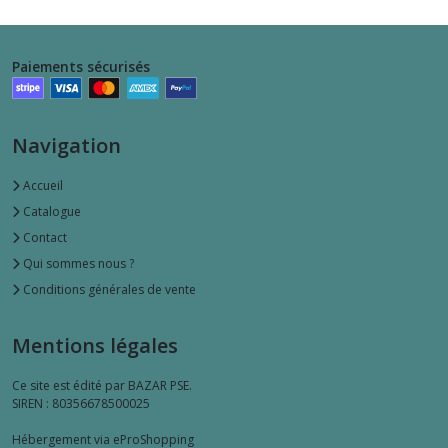
Paiements sécurisés
Navigation
Accueil
Catalogue
Contact
Qui sommes nous ?
Conditions générales de vente
Mentions légales
Ce site est édité par BAZAR PSE.
SIREN : 80356678500025
Hébergement via eProShopping