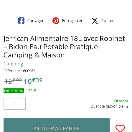
Partager
Enregistrer
Poster
Jerrican Alimentaire 18L avec Robinet
– Bidon Eau Potable Pratique
Camping & Maison
Camping
Référence :
600963
€
39
10
12
€
99
-
20
%
PROMOTION
En stock
Quantité disponible : 2
AJOUTER AU PANIER