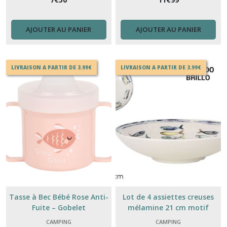
AJOUTER AU PANIER
AJOUTER AU PANIER
LIVRAISON A PARTIR DE 3.99€
LIVRAISON A PARTIR DE 3.99€
Tasse à Bec Bébé Rose Anti-
Lot de 4 assiettes creuses
Fuite – Gobelet
mélamine 21 cm motif
Apprentissage Plastique avec
poisson Méditerranée
CAMPING
CAMPING