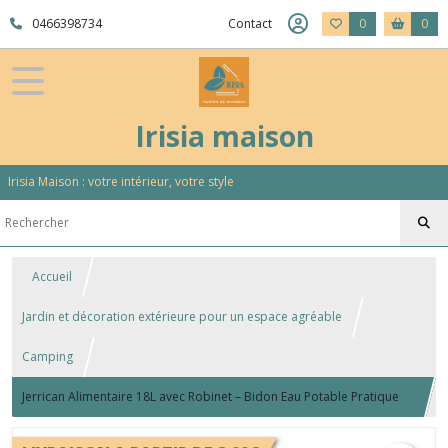
0466398734
Contact
0
0
Irisia maison
Irisia Maison : votre intérieur, votre style
Accueil
Jardin et décoration extérieure pour un espace agréable
Camping
Jerrican Alimentaire 18L avec Robinet – Bidon Eau Potable Pratique
Camping & Maison