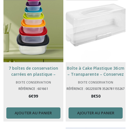
7 boîtes de conservation
Boîte à Cake Plastique 36 cm
carrées en plastique –
– Transparente – Conservez
Rangement alimentaire
& Présentez Vos Gâteaux
BOITE CONSERVATION
BOITE CONSERVATION
hermétique
RÉFÉRENCE : 601661
RÉFÉRENCE : 002255078 3526781155267
6
€
99
8
€
50
AJOUTER AU PANIER
AJOUTER AU PANIER