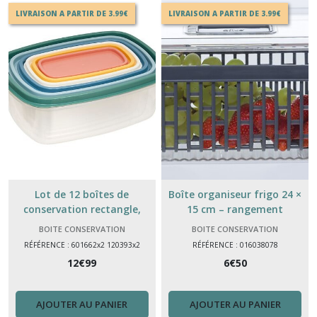
LIVRAISON A PARTIR DE 3.99€
LIVRAISON A PARTIR DE 3.99€
Lot de 12 boîtes de
Boîte organiseur frigo 24 ×
conservation rectangle,
15 cm – rangement
Plastique
réfrigérateur plastique
BOITE CONSERVATION
BOITE CONSERVATION
pratique
RÉFÉRENCE : 601662x2 120393x2
RÉFÉRENCE : 016038078
12
€
99
6
€
50
AJOUTER AU PANIER
AJOUTER AU PANIER