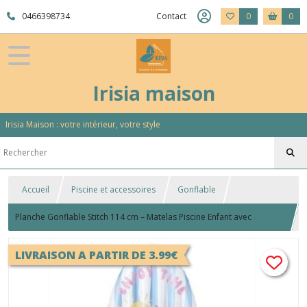
0466398734
Contact
0
0
Irisia maison
Irisia Maison : votre intérieur, votre style
Accueil
Piscine et accessoires
Gonflable
Planche Gonflable Stitch 114 cm – Matelas Piscine Enfant avec
Poignées Été
LIVRAISON A PARTIR DE 3.99€