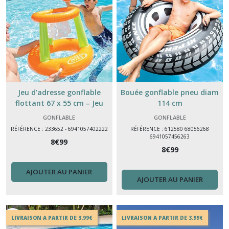
Jeu d’adresse gonflable
Bouée gonflable pneu diam
flottant 67 x 55 cm – Jeu
114 cm
piscine enfant
GONFLABLE
GONFLABLE
RÉFÉRENCE : 233652 - 6941057402222
RÉFÉRENCE : 612580 68056268
6941057456263
8
€
99
8
€
99
AJOUTER AU PANIER
AJOUTER AU PANIER
LIVRAISON A PARTIR DE 3.99€
LIVRAISON A PARTIR DE 3.99€