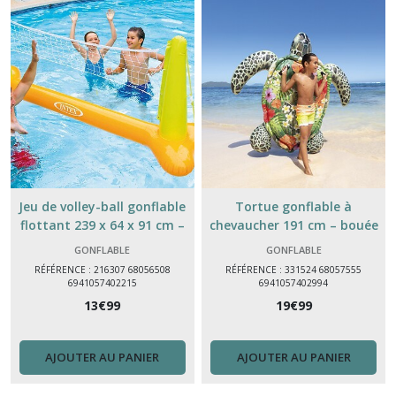
Jeu de volley-ball gonflable
Tortue gonflable à
flottant 239 x 64 x 91 cm –
chevaucher 191 cm – bouée
jeu piscine Intex
piscine enfant Intex
GONFLABLE
GONFLABLE
RÉFÉRENCE : 216307 68056508
RÉFÉRENCE : 331524 68057555
6941057402215
6941057402994
13
€
99
19
€
99
AJOUTER AU PANIER
AJOUTER AU PANIER