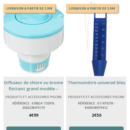
LIVRAISON A PARTIR DE 3.99€
LIVRAISON A PARTIR DE 3.99€
Diffuseur de chlore ou brome
Thermomètre universel bleu
flottant grand modèle –
entretien piscine simple et
PRODUITS ET ACCESSOIRES PISCINE
PRODUITS ET ACCESSOIRES PISCINE
efficace
RÉFÉRENCE : 618824 -735976
RÉFÉRENCE : 011475078 -
3560238479179
8430540979412
4
€
99
2
€
50