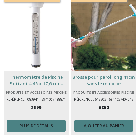
Thermomètre de Piscine
Brosse pour paroi long 41cm
Flottant 4,45 x 17,6 cm –
sans le manche
Mesure Précise Température
PRODUITS ET ACCESSOIRES PISCINE
PRODUITS ET ACCESSOIRES PISCINE
Eau
RÉFÉRENCE : 083941 - 6941057428871
RÉFÉRENCE : 618803 - 6941057404615
2
€
99
6
€
50
PLUS DE DÉTAILS
AJOUTER AU PANIER