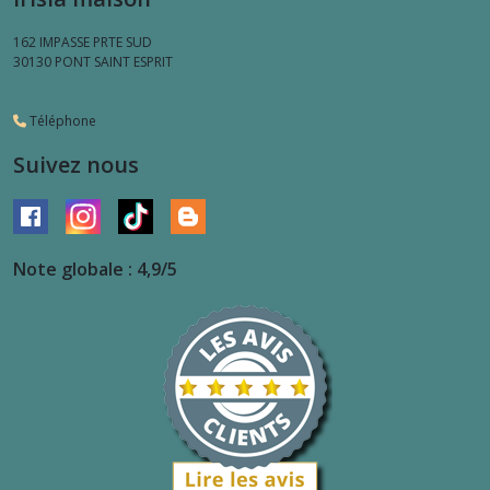
162 IMPASSE PRTE SUD
30130
PONT SAINT ESPRIT
Téléphone
Suivez nous
Note globale : 4,9/5