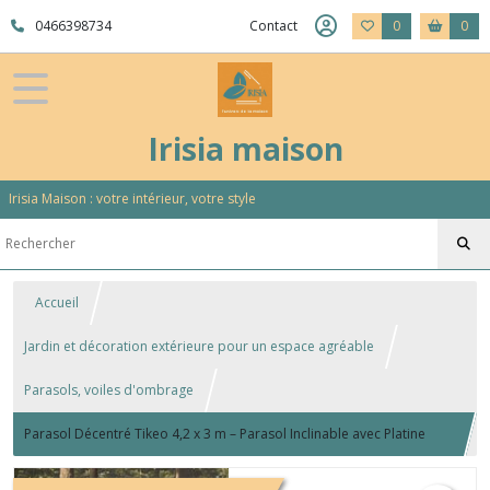
0466398734
Contact
0
0
Irisia maison
Irisia Maison : votre intérieur, votre style
Accueil
Jardin et décoration extérieure pour un espace agréable
Parasols, voiles d'ombrage
Parasol Décentré Tikeo 4,2 x 3 m – Parasol Inclinable avec Platine
Polyester