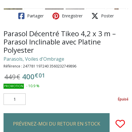
Partager
Enregistrer
Poster
Parasol Décentré Tikeo 4,2 x 3 m –
Parasol Inclinable avec Platine
Polyester
Parasols, Voiles d'Ombrage
Référence :
247781 197240 3560232749896
€
01
400
449
€
-
10.9
%
PROMOTION
Épuisé
PRÉVENEZ-MOI DU RETOUR EN STOCK