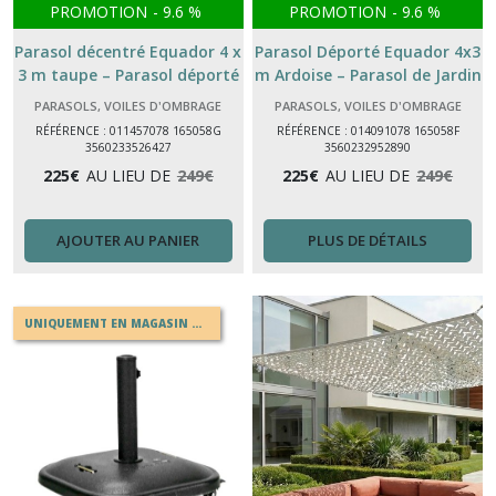
PROMOTION
-
9.6
%
PROMOTION
-
9.6
%
Parasol décentré Equador 4 x
Parasol Déporté Equador 4x3
3 m taupe – Parasol déporté
m Ardoise – Parasol de Jardin
aluminium
Grand Format Inclinable
PARASOLS, VOILES D'OMBRAGE
PARASOLS, VOILES D'OMBRAGE
RÉFÉRENCE : 011457078 165058G
RÉFÉRENCE : 014091078 165058F
3560233526427
3560232952890
225
€
AU LIEU DE
249
€
225
€
AU LIEU DE
249
€
AJOUTER AU PANIER
PLUS DE DÉTAILS
UNIQUEMENT EN MAGASIN OU EN DRIVE