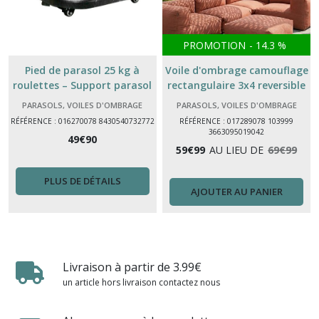
PROMOTION
-
14.3
%
Pied de parasol 25 kg à
Voile d'ombrage camouflage
roulettes – Support parasol
rectangulaire 3x4 reversible
mobile
blanc gris oviala
PARASOLS, VOILES D'OMBRAGE
PARASOLS, VOILES D'OMBRAGE
RÉFÉRENCE : 016270078 8430540732772
RÉFÉRENCE : 017289078 103999
3663095019042
49
€
90
59
€
99
AU LIEU DE
69
€
99
PLUS DE DÉTAILS
AJOUTER AU PANIER
Livraison à partir de 3.99€
un article hors livraison contactez nous