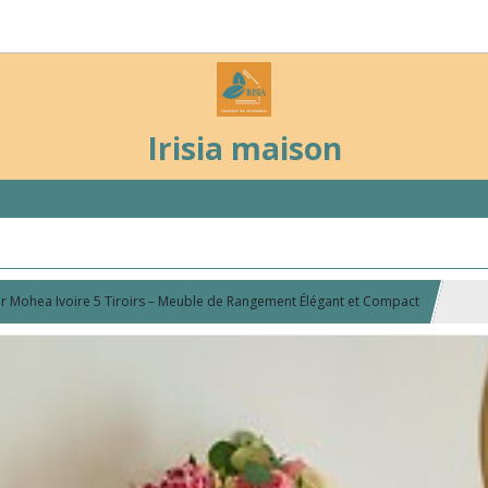
Irisia maison
er Mohea Ivoire 5 Tiroirs – Meuble de Rangement Élégant et Compact