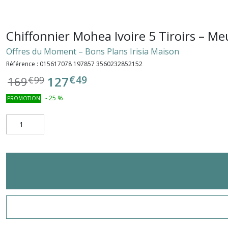
Chiffonnier Mohea Ivoire 5 Tiroirs – 
Offres du Moment – Bons Plans Irisia Maison
Référence :
015617078 197857 3560232852152
€
49
127
169
€
99
-
25
%
PROMOTION