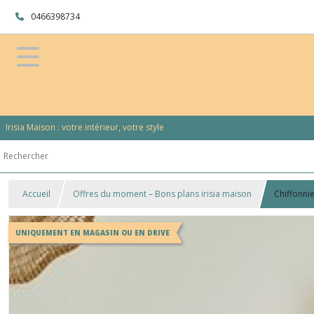
0466398734
Irisia Maison : votre intérieur, votre style
Accueil
Offres du moment – Bons plans irisia maison
Chiffonni
UNIQUEMENT EN MAGASIN OU EN DRIVE