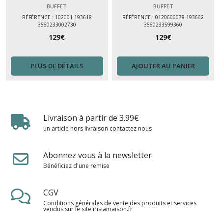
rangement salon monté
portes L60×P40×H175 cm
BUFFET
BUFFET
RÉFÉRENCE : 102001 193618
RÉFÉRENCE : 0120600078 193662
3560233002730
3560233599360
129
€
129
€
PLUS DE DÉTAILS
AJOUTER AU PANIER
Livraison à partir de 3.99€
un article hors livraison contactez nous
Abonnez vous à la newsletter
Bénéficiez d'une remise
CGV
Conditions générales de vente des produits et services
vendus sur le site irisiamaison.fr