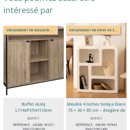
intéressé par
UNIQUEMENT EN MAGASIN OU EN DRIVE
UNIQUEMENT EN DRIVE OU EN MAGASIN
Buffet ALIAJ
Meuble 4 niches Soleya blanc
L114xP37xH110cm
75 × 30 × 85 cm – étagère de
rangement design
BUFFET
BUFFET
RÉFÉRENCE : 245286 181371
RÉFÉRENCE : 346299 197843
3560232580239
3560232851490