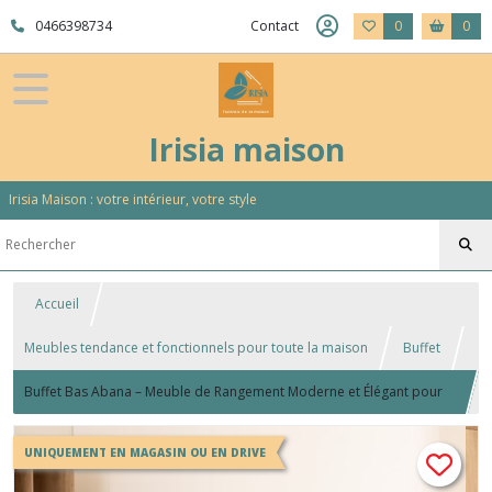
0466398734
Contact
0
0
Irisia maison
Irisia Maison : votre intérieur, votre style
Accueil
Meubles tendance et fonctionnels pour toute la maison
Buffet
Buffet Bas Abana – Meuble de Rangement Moderne et Élégant pour
Salon
UNIQUEMENT EN MAGASIN OU EN DRIVE