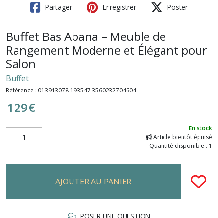
Partager
Enregistrer
Poster
Buffet Bas Abana – Meuble de
Rangement Moderne et Élégant pour
Salon
Buffet
Référence :
013913078 193547 3560232704604
129
€
En stock
Article bientôt épuisé
Quantité disponible : 1
AJOUTER AU PANIER
POSER UNE QUESTION