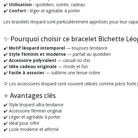
✔️
Utilisation :
quotidien, soirée, cadeau
✔️
Confort :
léger et agréable à porter
Les bracelets léopard sont particulièrement appréciés pour leur cap
✨ Pourquoi choisir ce bracelet Bichette Lé
✔️
Motif léopard intemporel
— toujours tendance
✔️
Style féminin et moderne
— parfait au quotidien
✔️
Accessoire polyvalent
— casual ou chic
✔️
Idée cadeau originale
— mode et fun
✔️
Facile à associer
— sublime une tenue sobre
💡 Les accessoires léopard sont souvent utilisés comme pièce forte
⭐ Avantages clés
✔️ Style léopard ultra tendance
✔️ Accessoire féminin original
✔️ Léger et agréable à porter
✔️ Idéal pour offrir
✔️ Look moderne et affirmé