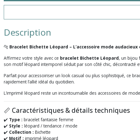
Description
🐆
Bracelet Bichette Léopard – L’accessoire mode audacieux
Affirmez votre style avec ce
bracelet Bichette Léopard
, un bijou
son motif léopard intemporel séduit par son côté chic, décontracté e
Parfait pour accessoiriser un look casual ou plus sophistiqué, ce bra
rapidement l’allié idéal du quotidien.
L’imprimé léopard reste un incontournable des accessoires de mode 
📏 Caractéristiques & détails techniques
✔️
Type :
bracelet fantaisie femme
✔️
Style :
léopard / tendance / mode
✔️
Collection :
Bichette
✔️
Motif :
imprimé léopard