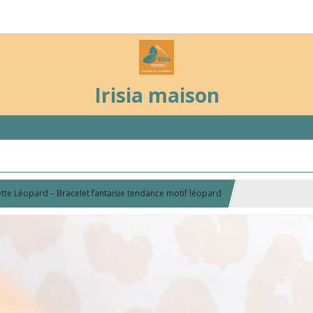
Irisia maison
ette Léopard – Bracelet fantaisie tendance motif léopard