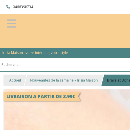
0466398734
Irisia Maison : votre intérieur, votre style
Accueil
Nouveautés de la semaine – Irisia Maison
Bracelet Bich
LIVRAISON A PARTIR DE 3.99€