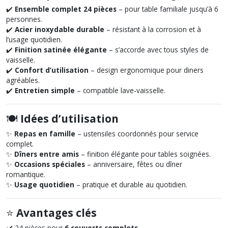
✔️
Ensemble complet 24 pièces
– pour table familiale jusqu’à 6
personnes.
✔️
Acier inoxydable durable
– résistant à la corrosion et à
l’usage quotidien.
✔️
Finition satinée élégante
– s’accorde avec tous styles de
vaisselle.
✔️
Confort d’utilisation
– design ergonomique pour diners
agréables.
✔️
Entretien simple
– compatible lave‑vaisselle.
🍽️
Idées d’utilisation
✨
Repas en famille
– ustensiles coordonnés pour service
complet.
✨
Dîners entre amis
– finition élégante pour tables soignées.
✨
Occasions spéciales
– anniversaire, fêtes ou dîner
romantique.
✨
Usage quotidien
– pratique et durable au quotidien.
⭐
Avantages clés
✔️ 24 pièces pour
6 couverts complets