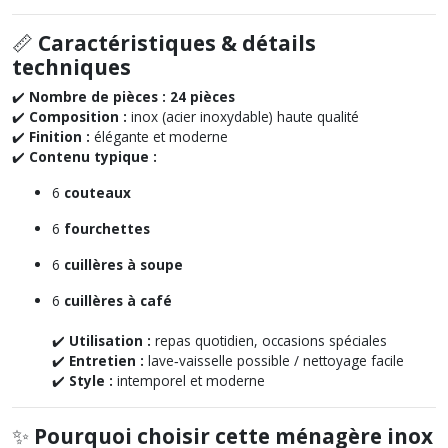
📏
Caractéristiques & détails
techniques
✔️
Nombre de pièces :
24 pièces
✔️
Composition :
inox (acier inoxydable) haute qualité
✔️
Finition :
élégante et moderne
✔️
Contenu typique :
6
couteaux
6
fourchettes
6
cuillères à soupe
6
cuillères à café
✔️
Utilisation :
repas quotidien, occasions spéciales
✔️
Entretien :
lave‑vaisselle possible / nettoyage facile
✔️
Style :
intemporel et moderne
✨
Pourquoi choisir cette ménagère inox