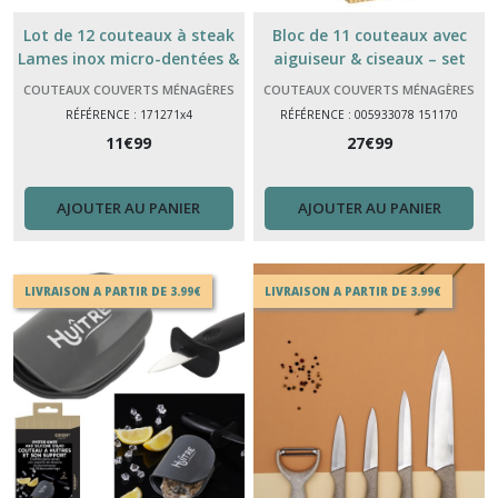
Lot de 12 couteaux à steak
Bloc de 11 couteaux avec
Lames inox micro-dentées &
aiguiseur & ciseaux – set
manches polypropylène
complet couteaux de cuisine
COUTEAUX COUVERTS MÉNAGÈRES
COUTEAUX COUVERTS MÉNAGÈRES
RÉFÉRENCE : 171271x4
RÉFÉRENCE : 005933078 151170
11
€
99
27
€
99
AJOUTER AU PANIER
AJOUTER AU PANIER
LIVRAISON A PARTIR DE 3.99€
LIVRAISON A PARTIR DE 3.99€