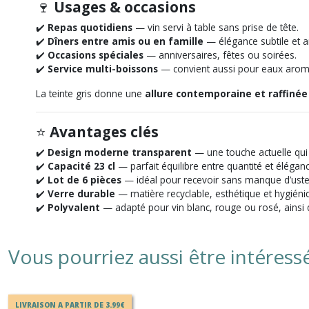
🍷
Usages & occasions
✔️
Repas quotidiens
— vin servi à table sans prise de tête.
✔️
Dîners entre amis ou en famille
— élégance subtile et a
✔️
Occasions spéciales
— anniversaires, fêtes ou soirées.
✔️
Service multi-boissons
— convient aussi pour eaux aromat
La teinte gris donne une
allure contemporaine et raffinée
⭐
Avantages clés
✔️
Design moderne transparent
— une touche actuelle qui
✔️
Capacité 23 cl
— parfait équilibre entre quantité et éléganc
✔️
Lot de 6 pièces
— idéal pour recevoir sans manque d’uste
✔️
Verre durable
— matière recyclable, esthétique et hygiéni
✔️
Polyvalent
— adapté pour vin blanc, rouge ou rosé, ainsi 
Vous pourriez aussi être intéress
LIVRAISON A PARTIR DE 3.99€