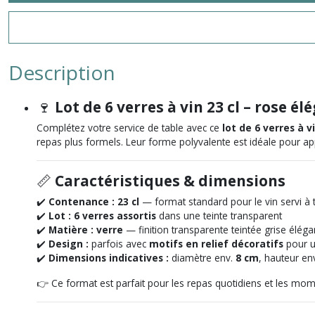
Description
🍷
Lot de 6 verres à vin 23 cl – rose 
Complétez votre service de table avec ce
lot de 6 verres à v
repas plus formels. Leur forme polyvalente est idéale pour ap
📏
Caractéristiques & dimensions
✔️
Contenance :
23 cl
— format standard pour le vin servi à t
✔️
Lot :
6 verres assortis
dans une teinte transparent
✔️
Matière :
verre
— finition transparente teintée grise éléga
✔️
Design :
parfois avec
motifs en relief décoratifs
pour u
✔️
Dimensions indicatives :
diamètre env.
8 cm
, hauteur en
👉 Ce format est parfait pour les repas quotidiens et les mom