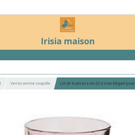
Irisia maison
t
Verres verrine coupelle
Lot de 6 verres à vin 23 cl rose élégant po