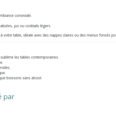
mbiance conviviale.
isées, jus ou cocktails légers.
à votre table, idéale avec des nappes claires ou des menus foncés pou
 sublime les tables contemporaines.
e.
nsiles.
que.
que boissons sans alcool.
é par