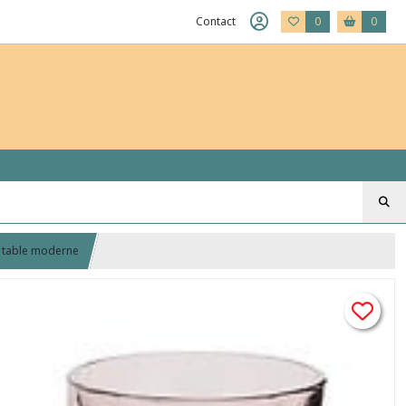
Contact
0
0
ur table moderne