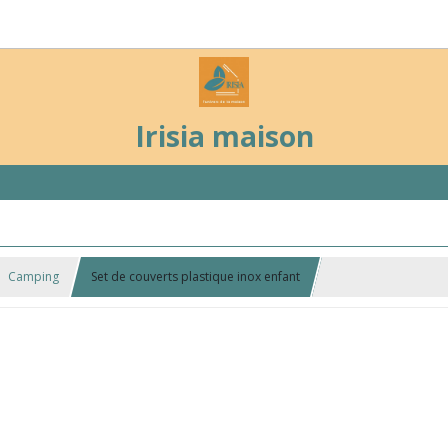
Irisia maison
Camping
Set de couverts plastique inox enfant