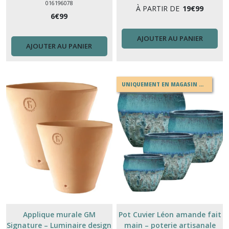
016196078
À PARTIR DE
19
€
99
6
€
99
AJOUTER AU PANIER
AJOUTER AU PANIER
UNIQUEMENT EN MAGASIN OU EN DRIVE
Applique murale GM
Pot Cuvier Léon amande fait
Signature – Luminaire design
main – poterie artisanale