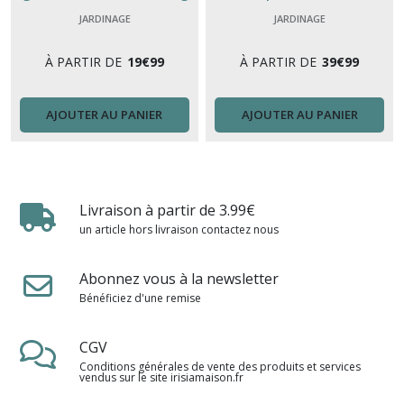
moderne intérieur
Poterie du Bousquet
JARDINAGE
JARDINAGE
À PARTIR DE
19
€
99
À PARTIR DE
39
€
99
AJOUTER AU PANIER
AJOUTER AU PANIER
Livraison à partir de 3.99€
un article hors livraison contactez nous
Abonnez vous à la newsletter
Bénéficiez d'une remise
CGV
Conditions générales de vente des produits et services
vendus sur le site irisiamaison.fr