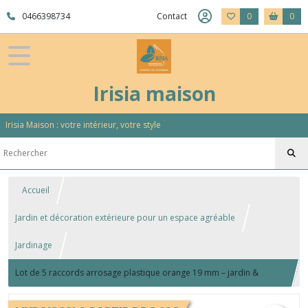
0466398734
Contact
0
0
Irisia maison
Irisia Maison : votre intérieur, votre style
Accueil
Jardin et décoration extérieure pour un espace agréable
Jardinage
Lot de 5 raccords arrosage plastique orange 19 mm – jardin &
irrigation