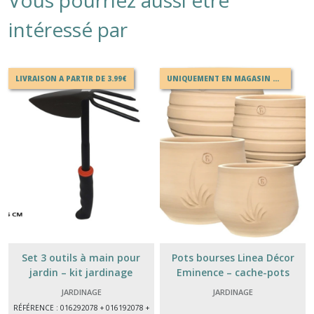
Vous pourriez aussi être
intéressé par
LIVRAISON A PARTIR DE 3.99€
UNIQUEMENT EN MAGASIN OU EN DRIVE
Set 3 outils à main pour
Pots bourses Linea Décor
jardin – kit jardinage
Eminence – cache-pots
pratique
design modernes
JARDINAGE
JARDINAGE
RÉFÉRENCE : 016292078 + 016192078 +