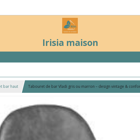
Irisia maison
t bar haut
Tabouret de bar Vladi gris ou marron – design vintage & confo