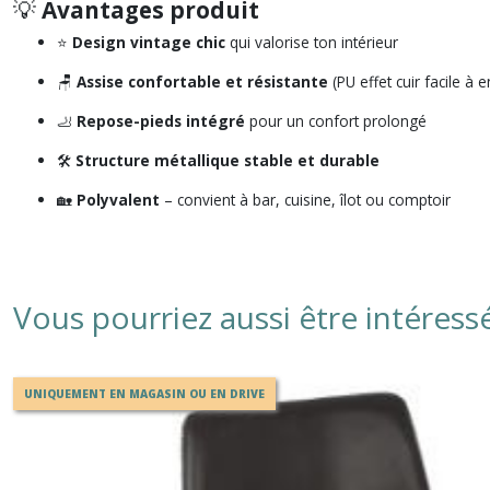
💡
Avantages produit
⭐
Design vintage chic
qui valorise ton intérieur
🪑
Assise confortable et résistante
(PU effet cuir facile à e
🦶
Repose-pieds intégré
pour un confort prolongé
🛠️
Structure métallique stable et durable
🏡
Polyvalent
– convient à bar, cuisine, îlot ou comptoir
Vous pourriez aussi être intéress
UNIQUEMENT EN MAGASIN OU EN DRIVE