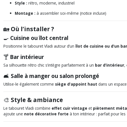
Style :
rétro, moderne, industriel
Montage :
à assembler soi-même (notice incluse)
🏡
Où l’installer ?
🍳
Cuisine ou îlot central
Positionne le tabouret Vladi autour d’un
îlot de cuisine ou d’un ba
🍸
Bar intérieur
Sa silhouette rétro chic s’intègre parfaitement à un
bar d’intérieur
,
🛋️
Salle à manger ou salon prolongé
Utilise-le également comme
siège d’appoint haut
dans un espace 
🎨
Style & ambiance
Le tabouret Vladi combine
effet cuir vintage
et
piètement méta
ajoute une
note décorative forte
à ton intérieur : parfait pour les