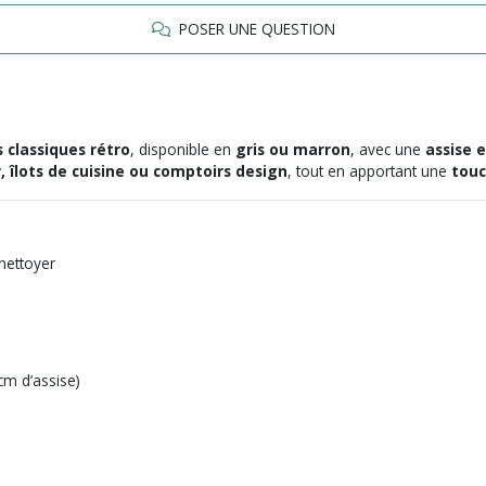
POSER UNE QUESTION
s classiques rétro
, disponible en
gris ou marron
, avec une
assise e
r, îlots de cuisine ou comptoirs design
, tout en apportant une
touc
 nettoyer
cm d’assise)